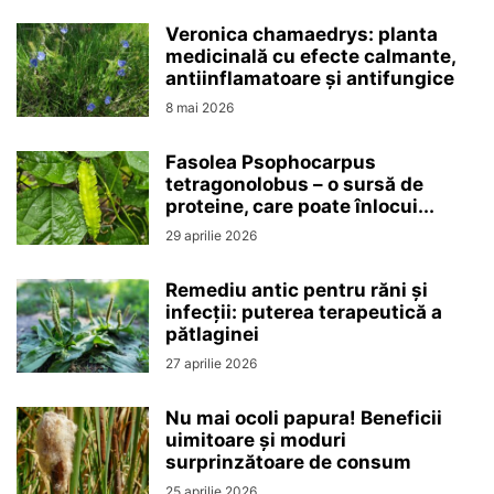
Veronica chamaedrys: planta
medicinală cu efecte calmante,
antiinflamatoare și antifungice
8 mai 2026
Fasolea Psophocarpus
tetragonolobus – o sursă de
proteine, care poate înlocui...
29 aprilie 2026
Remediu antic pentru răni și
infecții: puterea terapeutică a
pătlaginei
27 aprilie 2026
Nu mai ocoli papura! Beneficii
uimitoare și moduri
surprinzătoare de consum
25 aprilie 2026