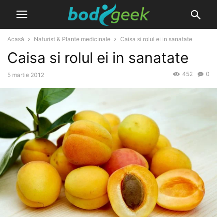
Acasă
Naturist & Plante medicinale
Caisa si rolul ei in sanatate
Caisa si rolul ei in sanatate
452
0
5 martie 2012