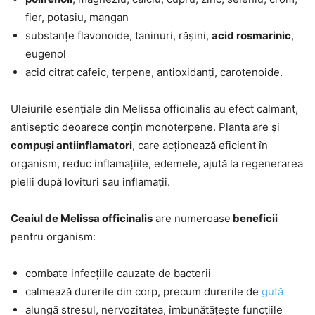
fier, potasiu, mangan
substanțe flavonoide, taninuri, rășini,
acid rosmarinic
,
eugenol
acid citrat cafeic, terpene, antioxidanți, carotenoide.
Uleiurile esențiale din Melissa officinalis au efect calmant,
antiseptic deoarece conțin monoterpene. Planta are și
compuși antiinflamatori
, care acționează eficient în
organism, reduc inflamațiile, edemele, ajută la regenerarea
pielii după lovituri sau inflamații.
Ceaiul de Melissa officinalis
are numeroase
beneficii
pentru organism:
combate infecțiile cauzate de bacterii
calmează durerile din corp, precum durerile de
gută
alungă stresul, nervozitatea, îmbunătățește funcțiile