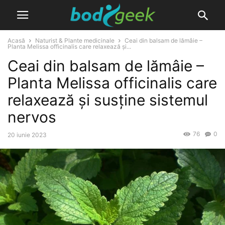
Acasă
Naturist & Plante medicinale
Ceai din balsam de lămâie –
Planta Melissa officinalis care relaxează și...
Ceai din balsam de lămâie –
Planta Melissa officinalis care
relaxează și susține sistemul
nervos
76
0
20 iunie 2023