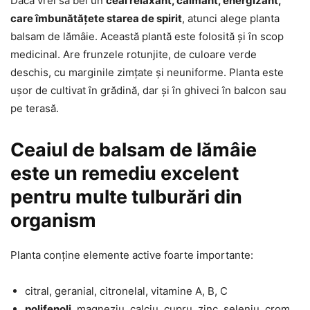
Dacă vrei să bei un
ceai relaxant, calmant, energizant,
care îmbunătățete starea de spirit
, atunci alege planta
balsam de lămâie. Această plantă este folosită și în scop
medicinal. Are frunzele rotunjite, de culoare verde
deschis, cu marginile zimțate și neuniforme. Planta este
ușor de cultivat în grădină, dar și în ghiveci în balcon sau
pe terasă.
Ceaiul de balsam de lămâie
este un remediu excelent
pentru multe tulburări din
organism
Planta conține elemente active foarte importante:
citral, geranial, citronelal, vitamine A, B, C
polifenoli
, magneziu, calciu, cupru, zinc, seleniu, crom,