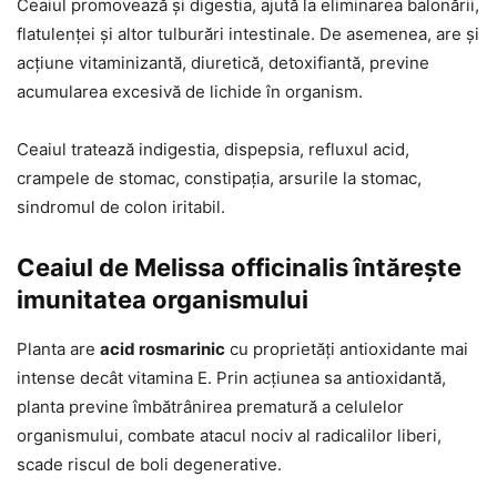
Ceaiul promovează și digestia, ajută la eliminarea balonării,
flatulenței și altor tulburări intestinale. De asemenea, are și
acțiune vitaminizantă, diuretică, detoxifiantă, previne
acumularea excesivă de lichide în organism.
Ceaiul tratează indigestia, dispepsia, refluxul acid,
crampele de stomac, constipația, arsurile la stomac,
sindromul de colon iritabil.
Ceaiul de Melissa officinalis întărește
imunitatea organismului
Planta are
acid rosmarinic
cu proprietăți antioxidante mai
intense decât vitamina E. Prin acțiunea sa antioxidantă,
planta previne îmbătrânirea prematură a celulelor
organismului, combate atacul nociv al radicalilor liberi,
scade riscul de boli degenerative.