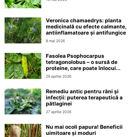
Veronica chamaedrys: planta
medicinală cu efecte calmante,
antiinflamatoare și antifungice
8 mai 2026
Fasolea Psophocarpus
tetragonolobus – o sursă de
proteine, care poate înlocui...
29 aprilie 2026
Remediu antic pentru răni și
infecții: puterea terapeutică a
pătlaginei
27 aprilie 2026
Nu mai ocoli papura! Beneficii
uimitoare și moduri