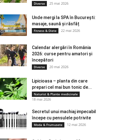
25 mai 2026
Diverse
Unde mergi la SPA în București:
masaje, saună și răsfăț
22 mai 2026
Fitness & Diete
Calendar alergări în România
2026: curse pentru amatori și
începători
20 mai 2026
Diverse
Lipicioasa – planta din care
prepari cel mai bun tonic de...
Naturist & Plante medicinale
18 mai 2026
Secretul unui machiaj impecabil
începe cu pensulele potrivite
12 mai 2026
Moda & Frumusete