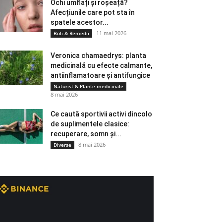
Ochi umflați și roșeață?
Afecțiunile care pot sta în
spatele acestor...
11 mai 2026
Boli & Remedii
Veronica chamaedrys: planta
medicinală cu efecte calmante,
antiinflamatoare și antifungice
Naturist & Plante medicinale
8 mai 2026
Ce caută sportivii activi dincolo
de suplimentele clasice:
recuperare, somn și...
8 mai 2026
Diverse