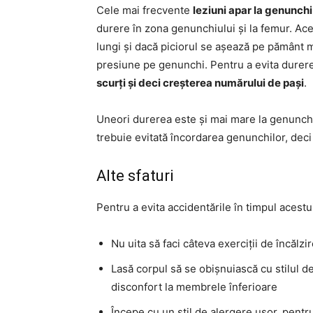
Cele mai frecvente
leziuni apar la genunch
durere în zona genunchiului și la femur. Ac
lungi și dacă piciorul se așează pe pământ mu
presiune pe genunchi. Pentru a evita durere
scurți și deci creșterea numărului de pași
.
Uneori durerea este și mai mare la genunchi, 
trebuie evitată încordarea genunchilor, deci 
Alte sfaturi
Pentru a evita accidentările în timpul acestu
Nu uita să faci câteva exerciții de încălz
Lasă corpul să se obișnuiască cu stilul d
disconfort la membrele înferioare
Începe cu un stil de alergere ușor, pentru