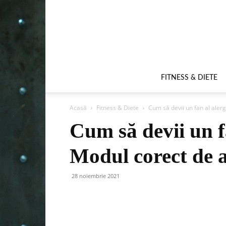
FITNESS & DIETE
Acasă
Fitness & Diete
Cum să devii un fan al aler
Cum să devii un fa
Modul corect de 
28 noiembrie 2021