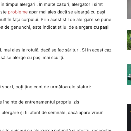
i
în timpul alergării. În multe cazuri, alergătorii simt
este
probleme
apar mai ales dacă se aleargă cu pași
lt în fața corpului. Prin acest stil de alergare se pune
a de genunchi, este indicat stilul de alergare
cu pași
mai ales la rotulă, dacă se fac sărituri. Și în acest caz
să se alerge cu pași mai scurți.
i sport, poți ține cont de următoarele sfaturi:
ire înainte de antrenamentul propriu-zis
e alergare și fii atent de semnale, dacă apare vreun
 a te obișnui cu alergarea naturală și efortul respectiv