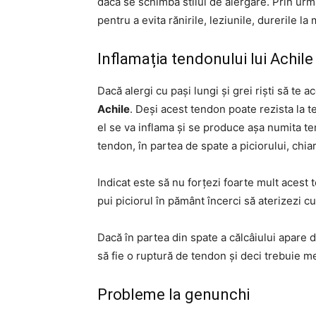
dacă se schimbă stilul de alergare. Prin urm
pentru a evita rănirile, leziunile, durerile l
Inflamația tendonului lui Achile
Dacă alergi cu pași lungi și grei riști să te 
Achile
. Deși acest tendon poate rezista la te
el se va inflama și se produce așa numita ten
tendon, în partea de spate a piciorului, chiar
Indicat este să nu forțezi foarte mult acest 
pui piciorul în pământ încerci să aterizezi cu
Dacă în partea din spate a călcâiului apare 
să fie o ruptură de tendon și deci trebuie 
Probleme la genunchi