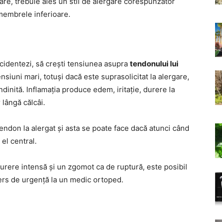
are, trebuie ales un stil de alergare corespunzător
a membrele inferioare.
accidentezi, să crești tensiunea asupra
tendonului lui
nsiuni mari, totuși dacă este suprasolicitat la alergare,
dinită. Inflamația produce edem, iritație, durere la
 lângă călcâi.
tendon la alergat și asta se poate face dacă atunci când
 el central.
durere intensă și un zgomot ca de ruptură, este posibil
mers de urgență la un medic ortoped.