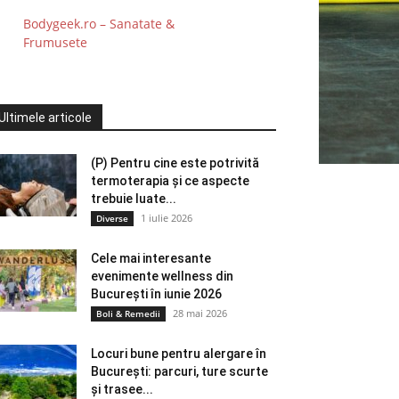
Bodygeek.ro – Sanatate &
Frumusete
Ultimele articole
(P) Pentru cine este potrivită
termoterapia și ce aspecte
trebuie luate...
1 iulie 2026
Diverse
Cele mai interesante
evenimente wellness din
București în iunie 2026
28 mai 2026
Boli & Remedii
Locuri bune pentru alergare în
București: parcuri, ture scurte
și trasee...