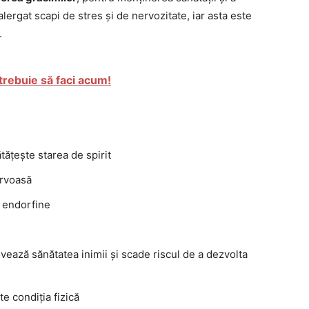
alergat scapi de stres și de nervozitate, iar asta este
.
 trebuie să faci acum!
ățește starea de spirit
ervoasă
e endorfine
ează sănătatea inimii și scade riscul de a dezvolta
te condiția fizică