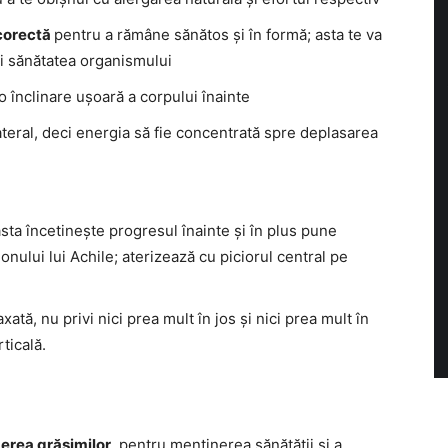
 corectă
pentru a rămâne sănătos și în formă; asta te va
ții sănătatea organismului
 o înclinare ușoară a corpului înainte
lateral, deci energia să fie concentrată spre deplasarea
 asta încetinește progresul înainte și în plus pune
ului lui Achile; aterizează cu piciorul central pe
xată, nu privi nici prea mult în jos și nici prea mult în
rticală.
derea grăsimilor
, pentru menținerea sănătății și a