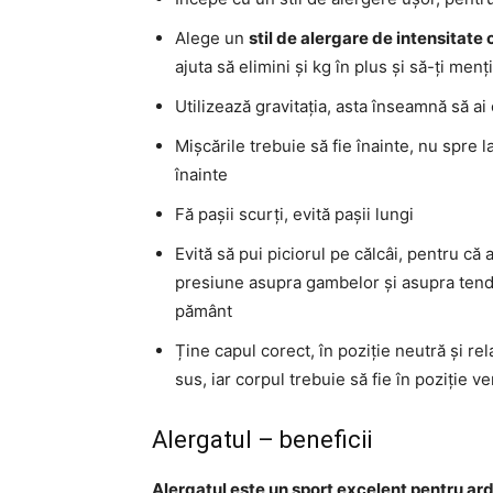
Alege un
stil de alergare de intensitate
ajuta să elimini și kg în plus și să-ți men
Utilizează gravitația, asta înseamnă să ai
Mișcările trebuie să fie înainte, nu spre 
înainte
Fă pașii scurți, evită pașii lungi
Evită să pui piciorul pe călcâi, pentru că
presiune asupra gambelor și asupra tendon
pământ
Ține capul corect, în poziție neutră și rela
sus, iar corpul trebuie să fie în poziție ve
Alergatul – beneficii
Alergatul este un sport excelent pentru ar