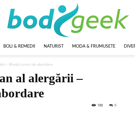
BOLI & REMEDII
NATURIST
MODA & FRUMUSETE
DIVE
BodyGeek
gării – Modul corect de abordare
n al alergării –
abordare
100
0