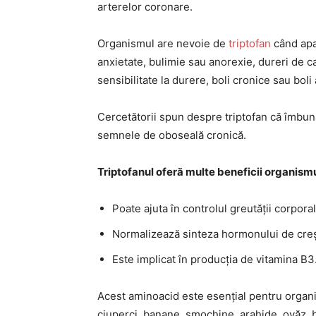
arterelor coronare.
Organismul are nevoie de
triptofan
când apa
anxietate, bulimie sau anorexie, dureri de 
sensibilitate la durere, boli cronice sau boli
Cercetătorii spun despre triptofan că îmbun
semnele de oboseală cronică.
Triptofanul oferă multe beneficii organismu
Poate ajuta în controlul greutății corpora
Normalizează sinteza hormonului de cre
Este implicat în producția de vitamina B3
Acest aminoacid este esențial pentru organism
ciuperci, banane, smochine, arahide, ovăz, b