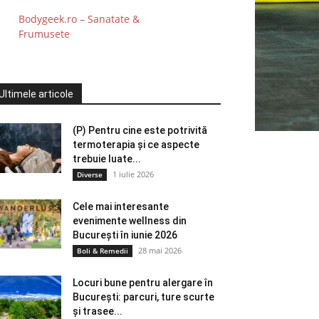
Bodygeek.ro – Sanatate &
Frumusete
Ultimele articole
(P) Pentru cine este potrivită
termoterapia și ce aspecte
trebuie luate...
1 iulie 2026
Diverse
Cele mai interesante
evenimente wellness din
București în iunie 2026
28 mai 2026
Boli & Remedii
Locuri bune pentru alergare în
București: parcuri, ture scurte
și trasee...