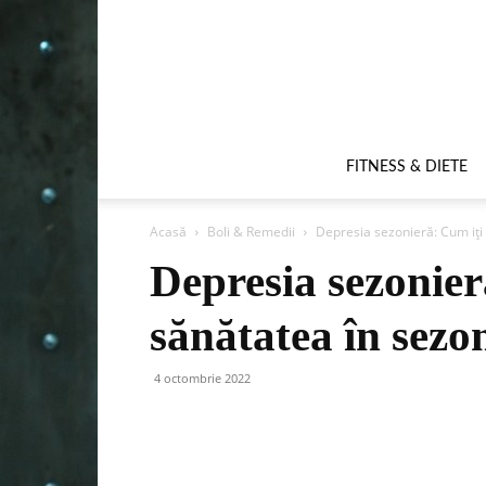
FITNESS & DIETE
Acasă
Boli & Remedii
Depresia sezonieră: Cum iți
Depresia sezonier
sănătatea în sez
4 octombrie 2022