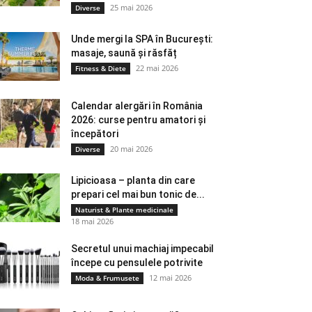
25 mai 2026
Diverse
Unde mergi la SPA în București:
masaje, saună și răsfăț
22 mai 2026
Fitness & Diete
Calendar alergări în România
2026: curse pentru amatori și
începători
20 mai 2026
Diverse
Lipicioasa – planta din care
prepari cel mai bun tonic de...
Naturist & Plante medicinale
18 mai 2026
Secretul unui machiaj impecabil
începe cu pensulele potrivite
12 mai 2026
Moda & Frumusete