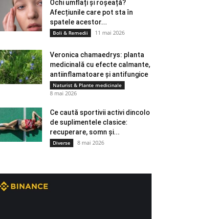
Ochi umflați și roșeață?
Afecțiunile care pot sta în
spatele acestor...
11 mai 2026
Boli & Remedii
Veronica chamaedrys: planta
medicinală cu efecte calmante,
antiinflamatoare și antifungice
Naturist & Plante medicinale
8 mai 2026
Ce caută sportivii activi dincolo
de suplimentele clasice:
recuperare, somn și...
8 mai 2026
Diverse