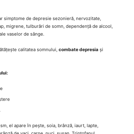
r simptome de depresie sezonieră, nervozitate,
cap, migrene, tulburări de somn, dependență de alcool,
 ale vaselor de sânge.
ătățește calitatea somnului,
combate depresia
și
lui:
le
ștere
.
, el apare în pește, soia, brânză, iaurt, lapte,
rânză de vaci, carne, nuci, susan. Triptofanul