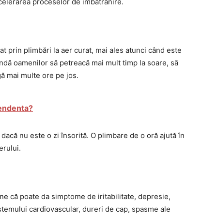
ccelerarea proceselor de îmbătrânire.
t prin plimbări la aer curat, mai ales atunci când este
andă oamenilor să petreacă mai mult timp la soare, să
gă mai multe ore pe jos.
pendenta?
 dacă nu este o zi însorită. O plimbare de o oră ajută în
erului.
e că poate da simptome de iritabilitate, depresie,
stemului cardiovascular, dureri de cap, spasme ale