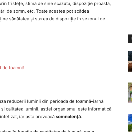
in tristețe, stimă de sine scăzută, dispoziție proastă,
ări de somn, etc. Toate acestea pot scădea
nține sănătatea și starea de dispoziție în sezonul de
l de toamnă
uza reducerii luminii din perioada de toamnă-iarnă.
 și calitatea luminii, astfel organismul este informat că
ntetizat, iar asta provoacă
somnolență
.
ganism în funcție de cantitatea de lumină, spun