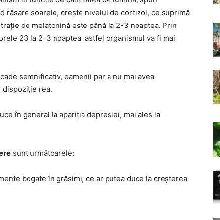
ând răsare soarele, crește nivelul de cortizol, ce suprimă
rație de melatonină este până la 2-3 noaptea. Prin
rele 23 la 2-3 noaptea, astfel organismul va fi mai
scade semnificativ, oamenii par a nu mai avea
e dispoziție rea.
ce în general la apariția depresiei, mai ales la
ere
sunt următoarele:
limente bogate în grăsimi, ce ar putea duce la creșterea