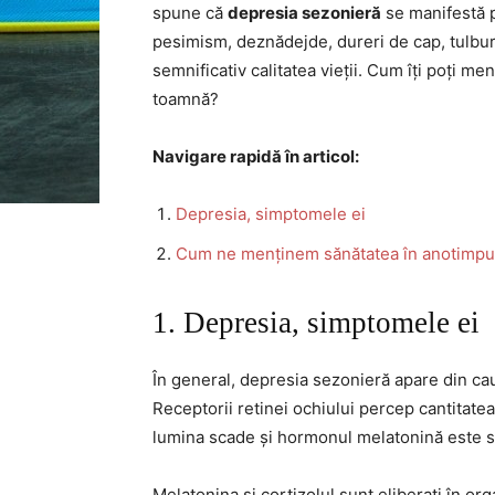
spune că
depresia sezonieră
se manifestă pr
pesimism, deznădejde, dureri de cap, tulbur
semnificativ calitatea vieții. Cum îți poți me
toamnă?
Navigare rapidă în articol:
Depresia, simptomele ei
Cum ne menținem sănătatea în anotimpu
1. Depresia, simptomele ei
În general, depresia sezonieră apare din ca
Receptorii retinei ochiului percep cantitatea
lumina scade și hormonul melatonină este si
Melatonina și cortizolul sunt eliberați în or