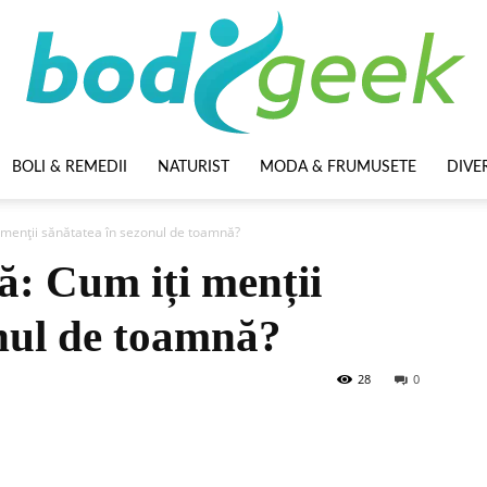
BOLI & REMEDII
NATURIST
MODA & FRUMUSETE
DIVE
BodyGeek
 menții sănătatea în sezonul de toamnă?
ă: Cum iți menții
onul de toamnă?
28
0