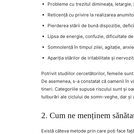
Probleme cu trezitul dimineața, letargie,
Reticență cu privire la realizarea anumitor
Pierderea stării de bună dispoziție, defic
Lipsa de energie, confuzie, dificultate de
Somnolență în timpul zilei, agitație, anxi
Apariția stărilor de iritabilitate și nervozit
Potrivit studiilor cercetătorilor, femeile su
De asemenea, s-a constatat că oamenii în v
tineri. Categoriile supuse riscului sunt și 
tulburări ale ciclului de somn-veghe, dar și a
2. Cum ne menținem sănăta
Există câteva metode prin care poți face faț