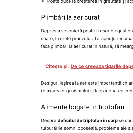
Poate duce la creșterea în greutate și a
Plimbări la aer curat
Depresia sezonieră poate fi ușor de gestiona
soare, la orele prânzului. Terapeuții recom
facă plimbări la aer curat în natură, să mear
Citește și:
De ce creeaza tigarile de
Desigur, ieșirea la aer este importantă chiar
relaxarea organismului și la oxigenarea crei
Alimente bogate în triptofan
Despre
deficitul de triptofan în corp
se spun
tulburările somn, oboseală, probleme ale si