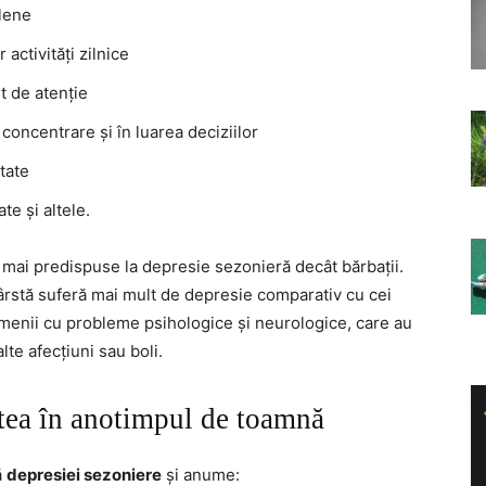
 lene
 activități zilnice
it de atenție
 concentrare și în luarea deciziilor
etate
ate și altele.
nt mai predispuse la depresie sezonieră decât bărbații.
ârstă suferă mai mult de depresie comparativ cu cei
oamenii cu probleme psihologice și neurologice, care au
lte afecțiuni sau boli.
tea în anotimpul de toamnă
ă
depresiei sezoniere
și anume: