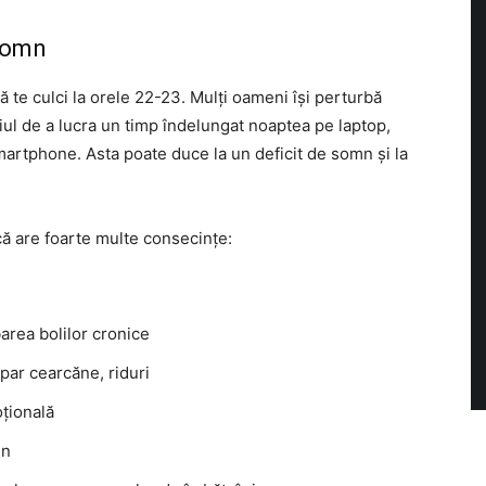
somn
ă te culci la orele 22-23. Mulți oameni își perturbă
iul de a lucra un timp îndelungat noaptea pe laptop,
martphone. Asta poate duce la un deficit de somn și la
ă are foarte multe consecințe:
area bolilor cronice
apar cearcăne, riduri
oțională
in