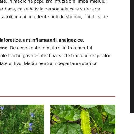
iale
. In medicina populara infuzia din limba-mielului
cardiace, ca sedativ la persoanele care sufera de
bolismului, in diferite boli de stomac, rinichi si de
diaforetice, antiinflamatorii, analgezice,
iene
. De aceea este folosita si in tratamentul
ale tractul gastro-intestinal si ale tractului respirator.
itate si Evul Mediu pentru indepartarea starilor