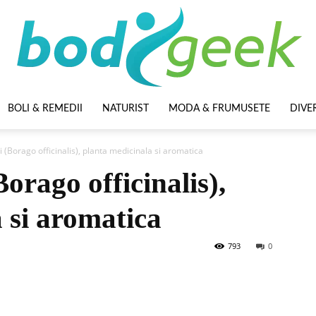
BOLI & REMEDII
NATURIST
MODA & FRUMUSETE
DIVE
BodyGeek
 (Borago officinalis), planta medicinala si aromatica
orago officinalis),
 si aromatica
793
0