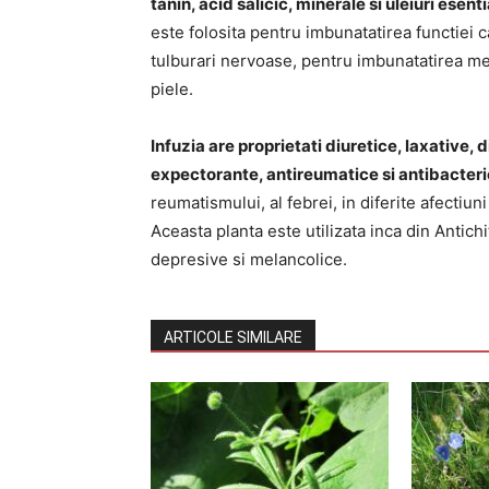
tanin, acid salicic, minerale si uleiuri esent
este folosita pentru imbunatatirea functiei 
tulburari nervoase, pentru imbunatatirea meta
piele.
Infuzia are proprietati diuretice, laxative, 
expectorante, antireumatice si antibacter
reumatismului, al febrei, in diferite afectiuni 
Aceasta planta este utilizata inca din Antich
depresive si melancolice.
ARTICOLE SIMILARE