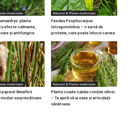
lante medicinale
Naturist & Plante medicinale
amaedrys: planta
Fasolea Psophocarpus
cu efecte calmante,
tetragonolobus – o sursă de
toare și antifungice
proteine, care poate înlocui carnea
lante medicinale
Naturist & Plante medicinale
 papura! Beneficii
Planta coada-calului conține siliciu
i moduri surprinzătoare
– Te ajută să ai oase și articulații
sănătoase