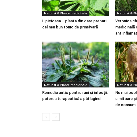
Naturist & Plante medicinale
Naturist & P
Lipicioasa – planta din care prepari
Veronica ch
cel mai bun tonic de primăvară
medicinală 
antiinflama
Naturist & Plante medicinale
Naturist & P
Remediu antic pentru răni și infecții:
Nu mai ocoli
puterea terapeutică a pătlaginei
uimitoare ș
de consum