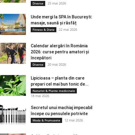
25 mai 2026
Diverse
Unde mergi la SPA în București:
masaje, saună și răsfăț
22 mai 2026
Fitness & Diete
Calendar alergări în România
2026: curse pentru amatori și
începători
20 mai 2026
Diverse
Lipicioasa – planta din care
prepari cel mai bun tonic de...
Naturist & Plante medicinale
18 mai 2026
Secretul unui machiaj impecabil
începe cu pensulele potrivite
12 mai 2026
Moda & Frumusete