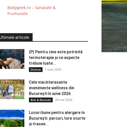
Bodygeek.ro – Sanatate &
Frumusete
Ultimele articole
(P) Pentru cine este potrivită
termoterapia și ce aspecte
trebuie luate...
1 iulie 2026
Diverse
Cele mai interesante
evenimente wellness din
București în iunie 2026
28 mai 2026
Boli & Remedii
Locuri bune pentru alergare în
București: parcuri, ture scurte
și trasee...