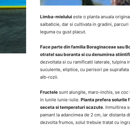
Limba-mielului
este o planta anuala origina
salbaticie, dar si cultivata in gradini, parcu
leguma cu gust placut.
Face parte din familia Boraginaceae sau B
otratel sau boranta si cu denumirea stiintif
dezvoltata si cu ramificatii laterale, tulpina
suculente, eliptice, cu perisori pe suprafata 
alb-rozii.
Fructele
sunt alungite, maro-inchis, se coc t
in lunile iunie-iulie.
Planta prefera solurile 
seceta si temperaturi scazute
. Inmultirea 
pamant la adancimea de 2 cm, iar distanta di
dezvolta frumos, solul trebuie tratat cu ing