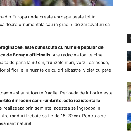
ra din Europa unde creste aproape peste tot in
ri ca floare ornamentala sau in gradini de zarzavaturi ca
oraginacee, este cunoscuta cu numele popular de
ica de Borago officinalis
. Are radacina foarte bine
 inalta de pana la 60 cm, frunzele mari, verzi, carnoase,
lor si florile in nuante de culori albastre-violet cu pete
oamna si sunt foarte fragile. Perioada de inflorire este
fertile din locuri semi-umbrite, este rezistenta la
se realizeaza prin seminte, acestea se ingroapa in
ntre randuri trebuie sa fie de 15-20 cm. Pentru a se
rasamant natural.