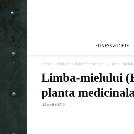
FITNESS & DIETE
Acasă
Naturist & Plante medicinale
Limba-mielului
Limba-mielului (B
planta medicinala
22 aprilie 2013