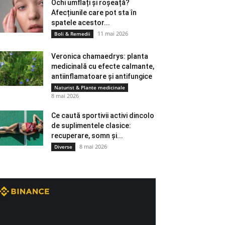
Ochi umflați și roșeață?
Afecțiunile care pot sta în
spatele acestor...
11 mai 2026
Boli & Remedii
Veronica chamaedrys: planta
medicinală cu efecte calmante,
antiinflamatoare și antifungice
Naturist & Plante medicinale
8 mai 2026
Ce caută sportivii activi dincolo
de suplimentele clasice:
recuperare, somn și...
8 mai 2026
Diverse