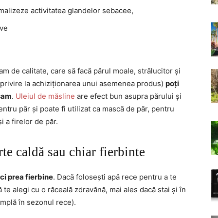
rmalizeze activitatea glandelor sebacee,
ive
 de calitate, care să facă părul moale, strălucitor și
privire la achiziționarea unui asemenea produs)
poți
lsam
.
Uleiul de măsline
are efect bun asupra părului și
tru păr și poate fi utilizat ca mască de păr, pentru
i a firelor de păr.
te caldă sau chiar fierbinte
ici prea fierbine
. Dacă folosești apă rece pentru a te
 te alegi cu o răceală zdravănă, mai ales dacă stai și în
âmplă în sezonul rece).