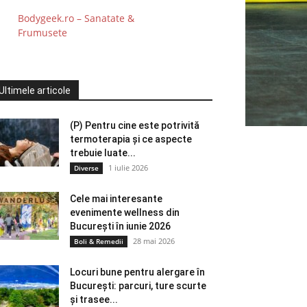
Bodygeek.ro – Sanatate &
Frumusete
Ultimele articole
(P) Pentru cine este potrivită
termoterapia și ce aspecte
trebuie luate...
1 iulie 2026
Diverse
Cele mai interesante
evenimente wellness din
București în iunie 2026
28 mai 2026
Boli & Remedii
Locuri bune pentru alergare în
București: parcuri, ture scurte
și trasee...