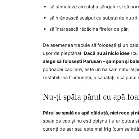
să stimuleze circulația sângelui și să no
să hrănească scalpul cu substanțe nutrit
să întărească rădăcina firelor de păr.
De asemenea trebuie să folosești și un balsam
ușor de pieptănat.
Dacă nu ai nicio idee
(cu 
alege să folosești Parusan – șampon și ba
podoabei capilare, este un balsam natural pen
restabilirea frumuseții, a sănătății scalpului ș
Nu-ți spăla părul cu apă foar
Părul se spală cu apă călduță, nici rece și n
spala pe cap și nu ești obișnuit s-ar putea să
curenți de aer sau este mai frig (cum se înt