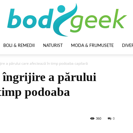
BOLI & REMEDII
NATURIST
MODA & FRUMUSETE
DIVE
BodyGeek
jire a părului care afectează în timp podoaba capilară
îngrijire a părului
 timp podoaba
360
0