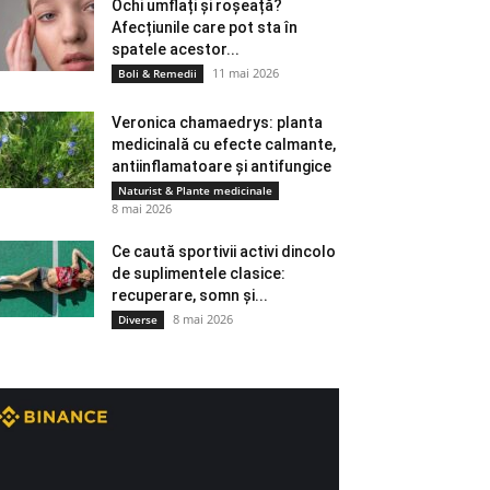
Ochi umflați și roșeață?
Afecțiunile care pot sta în
spatele acestor...
11 mai 2026
Boli & Remedii
Veronica chamaedrys: planta
medicinală cu efecte calmante,
antiinflamatoare și antifungice
Naturist & Plante medicinale
8 mai 2026
Ce caută sportivii activi dincolo
de suplimentele clasice:
recuperare, somn și...
8 mai 2026
Diverse