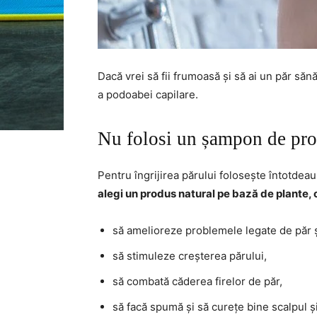
Dacă vrei să fii frumoasă și să ai un păr săn
a podoabei capilare.
Nu folosi un șampon de proa
Pentru îngrijirea părului folosește întotde
alegi un produs natural pe bază de plante, c
să amelioreze problemele legate de păr ș
să stimuleze creșterea părului,
să combată căderea firelor de păr,
să facă spumă și să curețe bine scalpul și