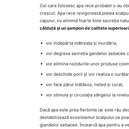
Cei care folosesc apa rece probabil s-au obiș
crescut. Apa rece revigorează pielea scalpulu
capului, nu elimină foarte bine secreția na
călduță și un șampon de calitate superioa
vor îndepărta mătreața și murdăria,
vor degresa secreția gandelor sebacee car
vor elimina rezidurile unor produse cosmet
vor deschide porii și vor realiza o curățar
vor face părul mătăsos, neted și curat,
vor stimula și circulația sângelui la nivelu
Dacă apa este prea fierbinte iar este rău deo
destabilizează ecosistemul scalpului ce poat
glandelor sebacee. Încearcă apa pentru a ver