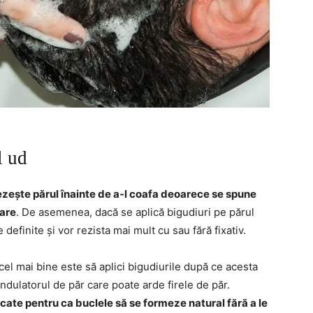
l ud
ezește părul înainte de a-l coafa deoarece se spune
lare
. De asemenea, dacă se aplică bigudiuri pe părul
definite și vor rezista mai mult cu sau fără fixativ.
 cel mai bine este să aplici bigudiurile după ce acesta
 ondulatorul de păr care poate arde firele de păr.
cate pentru ca buclele să se formeze natural fără a le