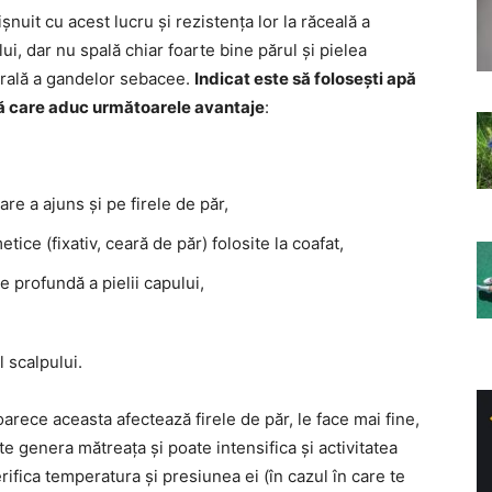
nuit cu acest lucru și rezistența lor la răceală a
i, dar nu spală chiar foarte bine părul și pielea
turală a gandelor sebacee.
Indicat este să folosești apă
ră care aduc următoarele avantaje
:
e a ajuns și pe firele de păr,
ice (fixativ, ceară de păr) folosite la coafat,
e profundă a pielii capului,
l scalpului.
arece aceasta afectează firele de păr, le face mai fine,
e genera mătreața și poate intensifica și activitatea
ifica temperatura și presiunea ei (în cazul în care te