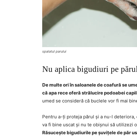
spalatul parului
Nu aplica bigudiuri pe păru
De multe ori în saloanele de coafură se um
că apa rece oferă strălucire podoabei capi
umed se consideră că buclele vor fi mai bine 
Pentru a-ți proteja părul și a nu-l deteriora,
va fi bine uscat și nu te obișnui să utilizezi
Răsucește bigudiurile pe șuvițele de păr us