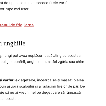
nt de tipul acestuia deoarece firele vor fi
 vor rupe mai ușor.
tenul de frig, iarna
u unghiile
 și lungi pot avea neplăceri dacă ating cu acestea
mpul șamponării, unghiile pot astfel zgâria sau chiar
și vârfurile degetelor
, încearcă să-ți masezi pielea
n asupra scalpului și a rădăcinii firelor de păr. De
uie să nu ai vreun inel pe deget care să rănească
ții acesteia.