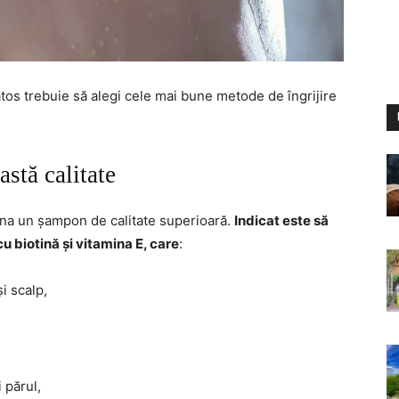
ătos trebuie să alegi cele mai bune metode de îngrijire
stă calitate
auna un șampon de calitate superioară.
Indicat este să
u biotină și vitamina E, care
:
i scalp,
 părul,