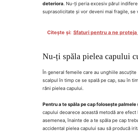
deteriora
. Nu-ți peria excesiv părul indifere
suprasolicitate și vor deveni mai fragile, se
Citește și:
Sfaturi pentru a ne proteja 
Nu-ți spăla pielea capului c
În general femeile care au unghiile ascuțite
scalpul în timp ce se spală pe cap, sau în ti
răni pielea capului.
Pentru a te spăla pe cap folosește palmele 
capului deoarece această metodă are efect bu
asemenea, înainte de a te spăla pe cap treb
accidental pielea capului sau să producă irita