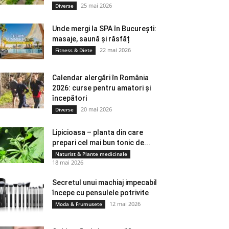
25 mai 2026
Diverse
Unde mergi la SPA în București:
masaje, saună și răsfăț
22 mai 2026
Fitness & Diete
Calendar alergări în România
2026: curse pentru amatori și
începători
20 mai 2026
Diverse
Lipicioasa – planta din care
prepari cel mai bun tonic de...
Naturist & Plante medicinale
18 mai 2026
Secretul unui machiaj impecabil
începe cu pensulele potrivite
12 mai 2026
Moda & Frumusete