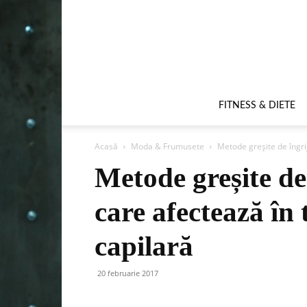
FITNESS & DIETE
Acasă
Moda & Frumusete
Metode greșite de îngri
Metode greșite de 
care afectează în
capilară
20 februarie 2017