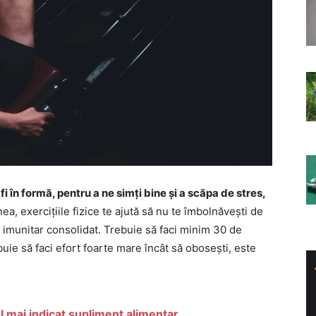
fi în formă, pentru a ne simți bine și a scăpa de stres,
a, exercițiile fizice te ajută să nu te îmbolnăvești de
l imunitar consolidat. Trebuie să faci minim 30 de
uie să faci efort foarte mare încât să obosești, este
el mai indicat supliment alimentar