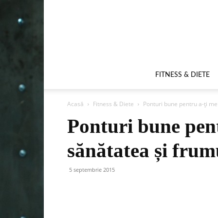
FITNESS & DIETE
Acasă
Fitness & Diete
Ponturi bune pentru a-ți me
Ponturi bune pent
sănătatea și frum
5 septembrie 2015