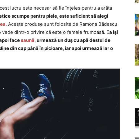
Acest lucru este necesar să fie înțeles pentru a arăta
tice scumpe pentru piele, este suficient să alegi
rea
. Aceste produse sunt folosite de Ramona Bădescu
se vede dintr-o privire că este o femeie frumoasă. E
a își
 apoi face
saună
, urmează un duș cu apă destul de
line din cap până în picioare, iar apoi urmează iar o