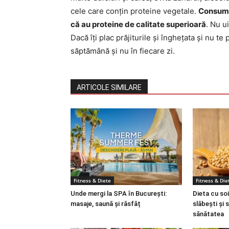
cele care conțin proteine vegetale.
Consum
că au proteine de calitate superioară
. Nu u
Dacă îți plac prăjiturile și înghețata și nu te
săptămână și nu în fiecare zi.
ARTICOLE SIMILARE
Fitness & Diete
Fitness & Die
Unde mergi la SPA în București:
Dieta cu soi
masaje, saună și răsfăț
slăbești și 
sănătatea