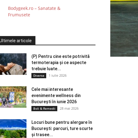
Bodygeek.ro – Sanatate &
Frumusete
Ultimele articole
(P) Pentru cine este potrivită
termoterapia și ce aspecte
trebuie luate...
1 iulie 2026
Diverse
Cele mai interesante
evenimente wellness din
București în iunie 2026
28 mai 2026
Boli & Remedii
Locuri bune pentru alergare în
București: parcuri, ture scurte
și trasee...