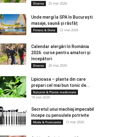
25 mai 2026
Diverse
Unde mergi la SPA în București:
masaje, saună și răsfăț
22 mai 2026
Fitness & Diete
Calendar alergări în România
2026: curse pentru amatori și
începători
20 mai 2026
Diverse
Lipicioasa – planta din care
prepari cel mai bun tonic de...
Naturist & Plante medicinale
18 mai 2026
Secretul unui machiaj impecabil
începe cu pensulele potrivite
12 mai 2026
Moda & Frumusete