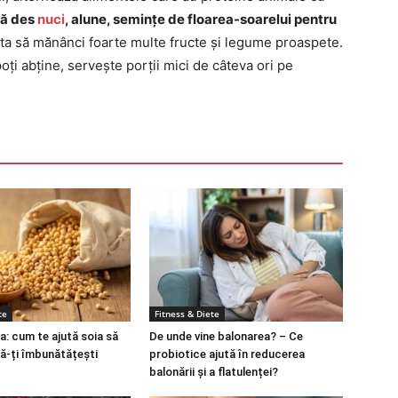
ă des
nuci
, alune, semințe de floarea-soarelui pentru
ita să mănânci foarte multe fructe și legume proaspete.
 poți abține, servește porții mici de câteva ori pe
te
Fitness & Diete
a: cum te ajută soia să
De unde vine balonarea? – Ce
să-ți îmbunătățești
probiotice ajută în reducerea
balonării și a flatulenței?