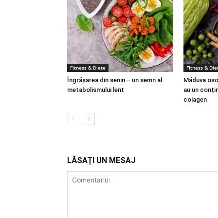
Fitness & Diete
Fitness & Die
Îngrășarea din senin – un semn al
Măduva osoa
metabolismului lent
au un conțin
colagen
LĂSAȚI UN MESAJ