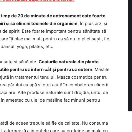
 timp de 20 de minute de antrenament este foarte
ri și să elimini toxinele din organism
. În plus arzi și
ea de spirit. Este foarte important pentru sănătate să
care îți plac mai mult pentru ca să nu te plictisești, fie
 dansul, yoga, pilates, etc.
musețe și sănătate.
Ceaiurile naturale din plante
tile pentru uz intern cât și pentru uz extern
. Măștile
 ajută în tratamentul tenului. Masca cosmetică pentru
rea părului cu apă și oțet ajută în combaterea căderii
apilare. Alte produse naturale sunt drojdia, untul de
e în amestec cu ulei de măsline fac minuni pentru
tății de aceea trebuie să fie de calitate. Nu consuma
lul, alternează alimentele care au proteine animale cu