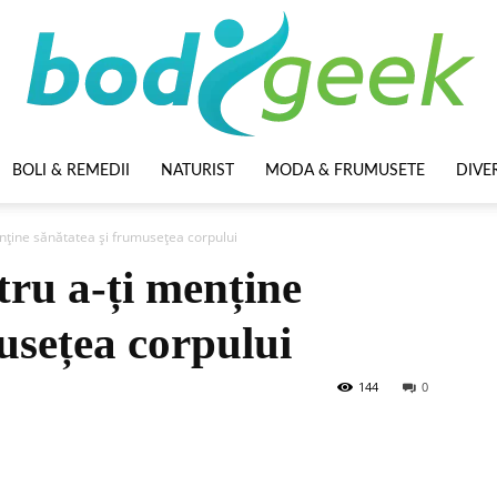
BOLI & REMEDII
NATURIST
MODA & FRUMUSETE
DIVE
BodyGeek
nține sănătatea și frumusețea corpului
ru a-ți menține
usețea corpului
144
0