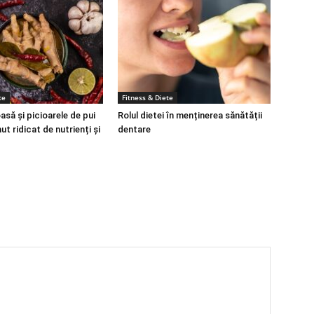
te
Fitness & Diete
să și picioarele de pui
Rolul dietei în menținerea sănătății
ut ridicat de nutrienți și
dentare