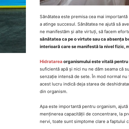
Sănătatea este premisa cea mai importantă p
a atinge succesul. Sănătatea ne ajută să av
ne manifestăm și alte virtuți, să facem efortu
sănătatea ca pe o virtute sau ca absența bol
interioară care se manifestă la nivel fizic, 
Hidratarea
organismului este vitală pentru
suficientă apă și nici nu ne dăm seama că s
senzație intensă de sete. În mod normal nu
acest lucru indică deja starea de deshidrata
din organism.
Apa este importantă pentru organism, ajută la
menținerea capacității de concentrare, la pre
nervi, toate sunt simptome clare a faptului 