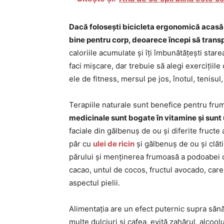
Dacă folosești bicicleta ergonomică acasă
bine pentru corp, deoarece începi să transpi
caloriile acumulate și îți îmbunătățești star
faci mișcare, dar trebuie să alegi exercițiile 
ele de fitness, mersul pe jos, înotul, tenisul,
Terapiile naturale sunt benefice pentru fru
medicinale sunt bogate în vitamine și sunt u
faciale din gălbenuș de ou și diferite fructe
păr cu
ulei de ricin
și gălbenuș de ou și clăti
părului și menținerea frumoasă a podoabei c
cacao, untul de cocos, fructul avocado, car
aspectul pielii.
Alimentația are un efect puternic supra sănă
multe dulciuri și cafea, evită zahărul, alcoo