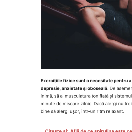
Exercițiile fizice sunt o necesitate pentru a 
depresie, anxietate și oboseală
. De asemene
inimă, să ai musculatura tonifiată și sistemu
minute de mișcare zilnic. Dacă alergi nu treb
bine să alergi ușor, într-un ritm relaxant.
Citește și:
Află de ce spirulina este c