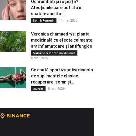
Ochi umflați și roșeață?
Afecțiunile care pot sta în
spatele acestor...
11 mai 2026
Boli & Remedii
Veronica chamaedrys: planta
medicinală cu efecte calmante,
antiinflamatoare și antifungice
Naturist & Plante medicinale
8 mai 2026
Ce caută sportivii activi dincolo
de suplimentele clasice:
recuperare, somn și...
8 mai 2026
Diverse