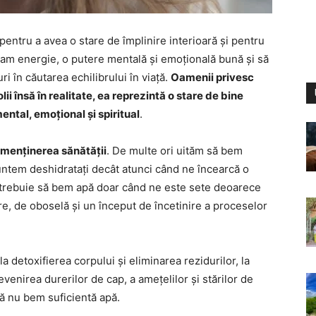
entru a avea o stare de împlinire interioară și pentru
eam energie, o putere mentală și emoțională bună și să
ri în căutarea echilibrului în viață.
Oamenii privesc
ii însă în realitate, ea reprezintă o stare de bine
mental, emoțional și spiritual
.
 menținerea sănătății
. De multe ori uităm să bem
untem deshidratați decât atunci când ne încearcă o
 trebuie să bem apă doar când ne este sete deoarece
re, de oboselă și un început de încetinire a proceselor
 detoxifierea corpului și eliminarea rezidurilor, la
venirea durerilor de cap, a amețelilor și stărilor de
că nu bem suficientă apă.