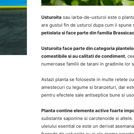
Usturoita
sau iarba-de-usturoi este o planta
are gustul fin de usturoi dupa cum ii spune
petiolata si face parte din familia Brassic
Usturoita face parte din categoria plantelor
comestibile si au calitati de condiment
, ce
numeroase familii de tarani in gradinile lor s
Astazi planta se foloseste in multe retete cu
amestecuri cu legume si branzeturi, dar este
pentru efectele sale antiseptice bune si usor
Planta contine elemente active foarte imp
substante saponine si carotenoide si altele
uleiului esential ce este un derivat asemana
fragede de usturoita au si ele aroma caracteri