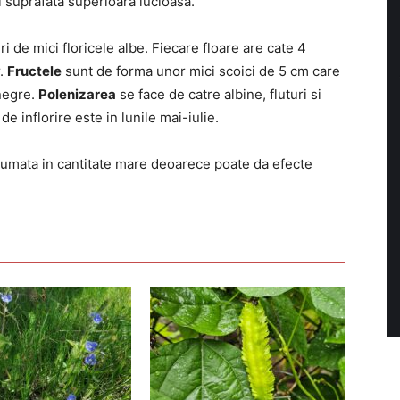
si suprafata superioara lucioasa.
 de mici floricele albe. Fiecare floare are cate 4
r.
Fructele
sunt de forma unor mici scoici de 5 cm care
negre.
Polenizarea
se face de catre albine, fluturi si
 inflorire este in lunile mai-iulie.
sumata in cantitate mare deoarece poate da efecte