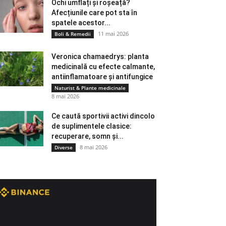
Ochi umflați și roșeață?
Afecțiunile care pot sta în
spatele acestor...
11 mai 2026
Boli & Remedii
Veronica chamaedrys: planta
medicinală cu efecte calmante,
antiinflamatoare și antifungice
Naturist & Plante medicinale
8 mai 2026
Ce caută sportivii activi dincolo
de suplimentele clasice:
recuperare, somn și...
8 mai 2026
Diverse