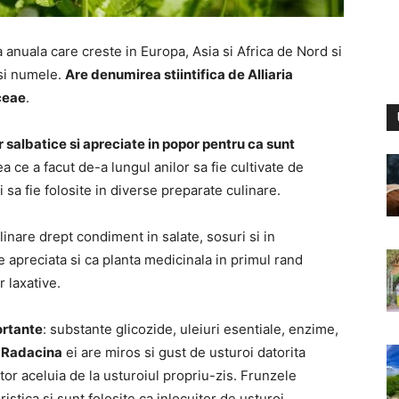
 anuala care creste in Europa, Asia si Africa de Nord si
 si numele.
Are denumirea stiintifica de Alliaria
aceae
.
 salbatice si apreciate in popor pentru ca sunt
ea ce a facut de-a lungul anilor sa fie cultivate de
i sa fie folosite in diverse preparate culinare.
linare drept condiment in salate, sosuri si in
 apreciata si ca planta medicinala in primul rand
 laxative.
ortante
: substante glicozide, uleiuri esentiale, enzime,
.
Radacina
ei are miros si gust de usturoi datorita
tor aceluia de la usturoiul propriu-zis. Frunzele
stica si sunt folosite ca inlocuitor de usturoi.