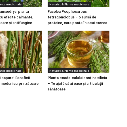
lante medicinale
Naturist & Plante medicinale
amaedrys: planta
Fasolea Psophocarpus
cu efecte calmante,
tetragonolobus – o sursă de
toare și antifungice
proteine, care poate înlocui carnea
lante medicinale
Naturist & Plante medicinale
 papura! Beneficii
Planta coada-calului conține siliciu
i moduri surprinzătoare
– Te ajută să ai oase și articulații
sănătoase