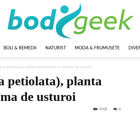
BOLI & REMEDII
NATURIST
MODA & FRUMUSETE
DIVE
BodyGeek
iaria petiolata), planta medicinala cu aroma de usturoi
a petiolata), planta
oma de usturoi
1113
0