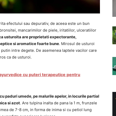
rita efectului sau depurativ, de aceea este un bun
nsitei, mancarimilor de piele, iritatiilor, ulceratiilor
 ca usturoita are proprietati expectorante,
iseptice si aromatice foarte bune
. Mirosul de usturoi
e putin intre degete. De asemenea laptele vacilor care
os ca de usturoi.
ayurvedice cu puteri terapeutice pentru
cu paduri umede, pe malurile apelor, in locurile partial
nica si azot
. Are tulpina inalta de pana la 1 m, frunzele
imea de 7-8 cm, in forma de inima si cu petiol lung