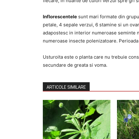
fiecare, in nuante de culori verzui spre gri 
Inflorescentele
sunt mari formate din grupuri
petale, 4 sepale verzui, 6 stamine si un ova
adapostesc in interior numeroase seminte 
numeroase insecte polenizatoare. Perioada de
Usturoita este o planta care nu trebuie con
secundare de greata si voma.
ARTICOLE SIMILARE