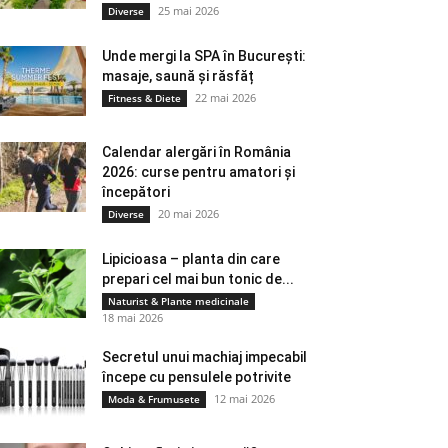
25 mai 2026
Diverse
Unde mergi la SPA în București:
masaje, saună și răsfăț
22 mai 2026
Fitness & Diete
Calendar alergări în România
2026: curse pentru amatori și
începători
20 mai 2026
Diverse
Lipicioasa – planta din care
prepari cel mai bun tonic de...
Naturist & Plante medicinale
18 mai 2026
Secretul unui machiaj impecabil
începe cu pensulele potrivite
12 mai 2026
Moda & Frumusete