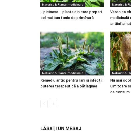
Naturist & Plante medicinale
Naturist & P
Lipicioasa – planta din care prepari
Veronica ch
cel mai bun tonic de primăvară
medicinală 
antiinflama
Naturist & Plante medicinale
Naturist & P
Remediu antic pentru răni și infecții:
Nu mai ocoli
puterea terapeutică a pătlaginei
uimitoare ș
de consum
LĂSAȚI UN MESAJ