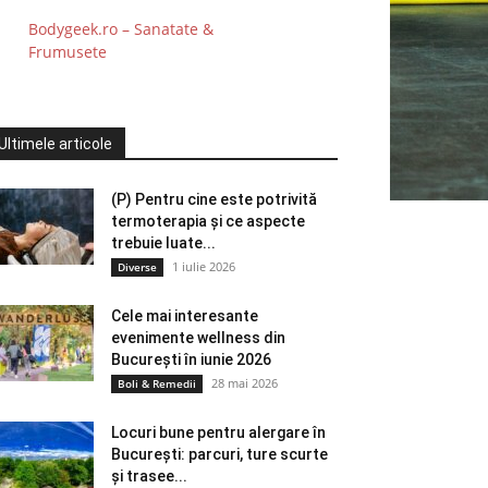
Bodygeek.ro – Sanatate &
Frumusete
Ultimele articole
(P) Pentru cine este potrivită
termoterapia și ce aspecte
trebuie luate...
1 iulie 2026
Diverse
Cele mai interesante
evenimente wellness din
București în iunie 2026
28 mai 2026
Boli & Remedii
Locuri bune pentru alergare în
București: parcuri, ture scurte
și trasee...