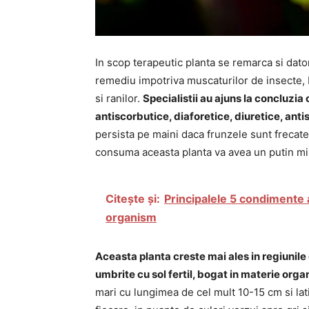
In scop terapeutic planta se remarca si dato
remediu impotriva muscaturilor de insecte, bro
si ranilor.
Specialistii au ajuns la concluzia
antiscorbutice, diaforetice, diuretice, ant
persista pe maini daca frunzele sunt frecat
consuma aceasta planta va avea un putin mir
Citește și:
Principalele 5 condimente 
organism
Aceasta planta creste mai ales in regiunile 
umbrite cu sol fertil, bogat in materie orga
mari cu lungimea de cel mult 10-15 cm si lat