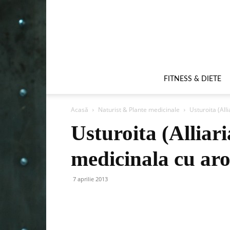
FITNESS & DIETE
Acasă
Naturist & Plante medicinale
Usturoita (All
Usturoita (Alliari
medicinala cu ar
7 aprilie 2013