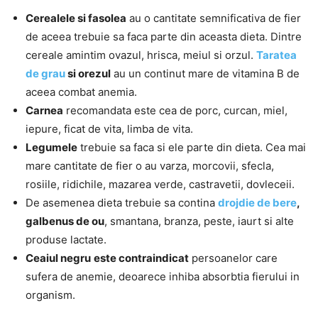
Cerealele si fasolea
au o cantitate semnificativa de fier
de aceea trebuie sa faca parte din aceasta dieta. Dintre
cereale amintim ovazul, hrisca, meiul si orzul.
Taratea
de grau
si orezul
au un continut mare de vitamina B de
aceea combat anemia.
Carnea
recomandata este cea de porc, curcan, miel,
iepure, ficat de vita, limba de vita.
Legumele
trebuie sa faca si ele parte din dieta. Cea mai
mare cantitate de fier o au varza, morcovii, sfecla,
rosiile, ridichile, mazarea verde, castravetii, dovleceii.
De asemenea dieta trebuie sa contina
drojdie de bere
,
galbenus de ou
, smantana, branza, peste, iaurt si alte
produse lactate.
Ceaiul negru
este contraindicat
persoanelor care
sufera de anemie, deoarece inhiba absorbtia fierului in
organism.