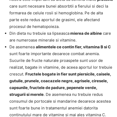
care sunt necesare bunei absorbtii a fierului si deci la
formarea de celule rosii si hemoglobina. Pe de alta
parte este redus aportul de grasimi, ele afectand
procesul de hematopoieza.
Din dieta nu trebuie sa lipseasca
mierea de albine
care
are numeroase minerale si vitamine.
De asemenea
alimentele ce contin fier, vitamina B si C
sunt foarte importante deoarece combat anemia.
Sucurile de fructe naturale proaspete sunt usor de
realizat, bagate in vitamine, de aceea aportul lor trebuie
crescut.
Fructele bogate in fier sunt piersicile, caisele,
gutuile, prunele, coacazele negre, agrisele, ciresele,
capsunile, fructele de padure, pepenele verde,
strugurii si merele
. De asemenea nu trebuie redus
consumul de portocale si mandarine deoarece acestea
sunt foarte bune in tratamentul anemiei datorita
continutului mare de vitamine si mai ales vitamina C.