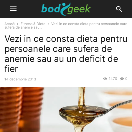
Acasă
Fitness & Diete
Vezi in ce consta dieta pentru persoanele care
sufera de anemie sau...
Vezi in ce consta dieta pentru
persoanele care sufera de
anemie sau au un deficit de
fier
1470
0
14 decembrie 2013