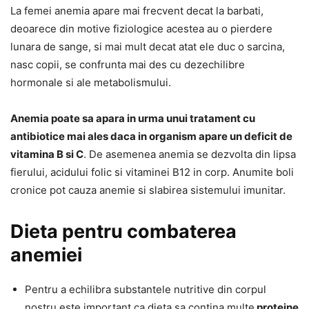
La femei anemia apare mai frecvent decat la barbati,
deoarece din motive fiziologice acestea au o pierdere
lunara de sange, si mai mult decat atat ele duc o sarcina,
nasc copii, se confrunta mai des cu dezechilibre
hormonale si ale metabolismului.
Anemia poate sa apara in urma unui tratament cu
antibiotice mai ales daca in organism apare un deficit de
vitamina B si C
. De asemenea anemia se dezvolta din lipsa
fierului, acidului folic si vitaminei B12 in corp. Anumite boli
cronice pot cauza anemie si slabirea sistemului imunitar.
Dieta pentru combaterea
anemiei
Pentru a echilibra substantele nutritive din corpul
nostru este important ca dieta sa contina multe
proteine