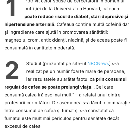
1
Potrivit celor spuse de cercetătorii în domeniul
nutriției de la Universitatea Harvard, cafeaua
poate reduce riscul de diabet, stări depresive și
hipertensiune arterială
. Cafeaua conține multă cofeină dar
și ingrediente care ajută în promovarea sănătății:
magneziu, crom, antioxidanți, niacină, și de aceea poate fi
consumată în cantitate moderată.
2
Studiul (prezentat pe site-ul
NBCNews
) s-a
realizat pe un număr foarte mare de persoane,
iar rezultatele au arătat faptul că
prin consumul
regulat de cafea se poate prelungi viața
. „Cei care
consumă cafea trăiesc mai mult.” – a relatat unul dintre
profesorii cercetători. De asemenea s-a făcut o comparație
între consumul de cafea și fumat și s-a constatat că
fumatul este mult mai periculos pentru sănătate decât
excesul de cafea.