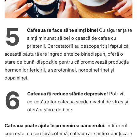
5
Cafeaua te face să te simți bine!
Cu siguranță te
simți minunat să bei o ceașcă de cafea cu
prietenii. Cercetătorii au descoperit și faptul că
această băutură are ingrediente ce binedispun, oferă o
stare de bună-dispoziție pentru că promovează producția
hormonilor fericirii, a serotoninei, norepinefrinei și
dopaminei.
6
Cafeaua îți reduce stările depresive!
Potrivit
cercetătorilor cafeaua scade nivelul de stres și
oferă o stare de bine.
Cafeaua poate ajuta în prevenirea cancerului.
Indiferent
cum este, cu sau fără cofeină, cafeaua are antioxidanți care