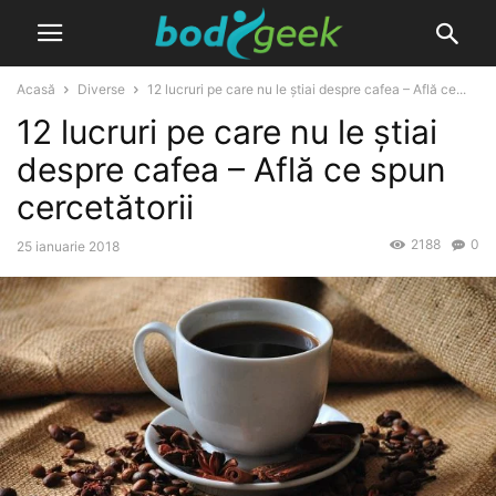
Acasă
Diverse
12 lucruri pe care nu le știai despre cafea – Află ce...
12 lucruri pe care nu le știai
despre cafea – Află ce spun
cercetătorii
2188
0
25 ianuarie 2018