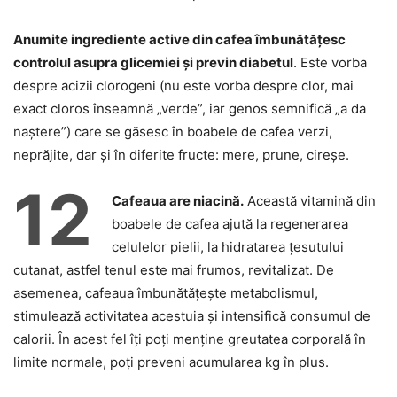
Anumite ingrediente active din cafea îmbunătățesc
controlul asupra glicemiei și previn diabetul
. Este vorba
despre acizii clorogeni (nu este vorba despre clor, mai
exact cloros înseamnă „verde”, iar genos semnifică „a da
naștere”) care se găsesc în boabele de cafea verzi,
neprăjite, dar și în diferite fructe: mere, prune, cireșe.
12
Cafeaua are niacină.
Această vitamină din
boabele de cafea ajută la regenerarea
celulelor pielii, la hidratarea țesutului
cutanat, astfel tenul este mai frumos, revitalizat. De
asemenea, cafeaua îmbunătățește metabolismul,
stimulează activitatea acestuia și intensifică consumul de
calorii. În acest fel îți poți menține greutatea corporală în
limite normale, poți preveni acumularea kg în plus.