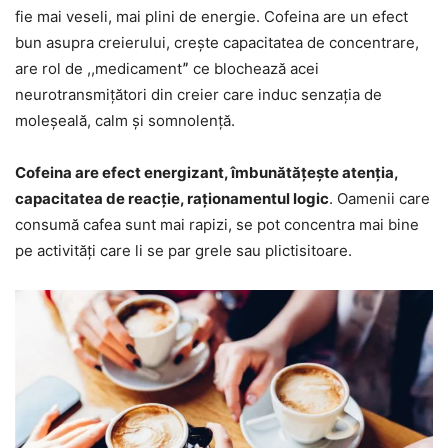
fie mai veseli, mai plini de energie. Cofeina are un efect
bun asupra creierului, crește capacitatea de concentrare,
are rol de ,,medicamentˮ ce blochează acei
neurotransmițători din creier care induc senzația de
moleșeală, calm și somnolență.
Cofeina are efect energizant, îmbunătățește atenția,
capacitatea de reacție, raționamentul logic
. Oamenii care
consumă cafea sunt mai rapizi, se pot concentra mai bine
pe activități care li se par grele sau plictisitoare.