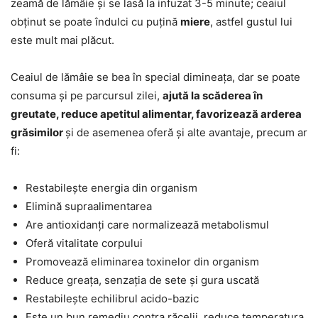
zeamă de lămâie și se lasă la infuzat 3-5 minute; ceaiul
obținut se poate îndulci cu puțină
miere
, astfel gustul lui
este mult mai plăcut.
Ceaiul de lămâie se bea în special dimineața, dar se poate
consuma și pe parcursul zilei,
ajută la scăderea în
greutate, reduce apetitul alimentar, favorizează arderea
grăsimilor
și de asemenea oferă și alte avantaje, precum ar
fi:
Restabilește energia din organism
Elimină supraalimentarea
Are antioxidanți care normalizează metabolismul
Oferă vitalitate corpului
Promovează eliminarea toxinelor din organism
Reduce greața, senzația de sete și gura uscată
Restabilește echilibrul acido-bazic
Este un bun remediu contra răcelii, reduce temperatura