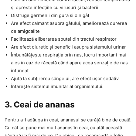
și oprește infecțiile cu virusuri și bacterii
Distruge germenii din gură și din gât
Are efect calmant asupra gâtului, ameliorează durerea
de amigdalite
Facilitează eliberarea sputei din tractul respirator
Are efect diuretic și beneficii asupra sistemului urinar
Îmbunătățește respirația prin nas, lucru important mai
ales în caz de răceală când apare acea senzație de nas
înfundat
Ajută la subțirerea sângelui, are efect ușor sedativ
Întărește sistemul imunitar al organismului.
3. Ceai de ananas
Pentru a-l adăuga în ceai, ananasul se curăță bine de coajă.
Cu cât se pune mai mult ananas în ceai, cu atât această
băutură va fi mai dulce. De obicei, se recomandă o felie