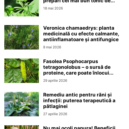
prepari cel mai bun tonic de...
18 mai 2026
Veronica chamaedrys: planta
medicinală cu efecte calmante,
antiinflamatoare și antifungice
8 mai 2026
Fasolea Psophocarpus
tetragonolobus – o sursă de
proteine, care poate înlocui...
29 aprilie 2026
Remediu antic pentru răni și
infecții: puterea terapeutică a
pătlaginei
27 aprilie 2026
Nu mai ocoli papura! Beneficii