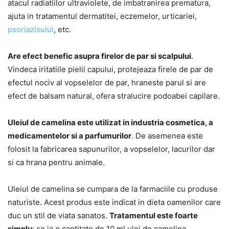
atacul radiatiilor ultraviolete, de imbatranirea prematura,
ajuta in tratamentul dermatitei, eczemelor, urticariei,
psoriazisului
, etc.
Are efect benefic asupra firelor de par si scalpului
.
Vindeca iritatiile pielii capului, protejeaza firele de par de
efectul nociv al vopselelor de par, hraneste parul si are
efect de balsam natural, ofera stralucire podoabei capilare.
Uleiul de camelina este utilizat in industria cosmetica, a
medicamentelor si a parfumurilor
. De asemenea este
folosit la fabricarea sapunurilor, a vopselelor, lacurilor dar
si ca hrana pentru animale.
Uleiul de camelina se cumpara de la farmaciile cu produse
naturiste. Acest produs este indicat in dieta oamenilor care
duc un stil de viata sanatos.
Tratamentul este foarte
simplu
: se ia o cantitate de 10 ml ulei de camelina