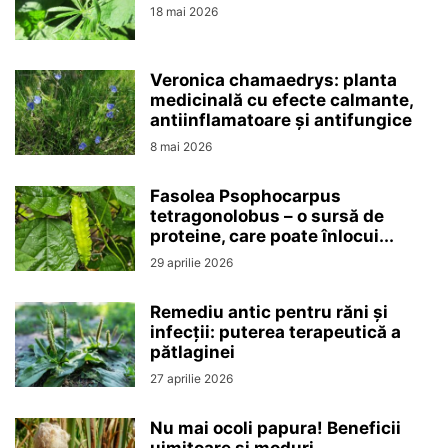
18 mai 2026
Veronica chamaedrys: planta
medicinală cu efecte calmante,
antiinflamatoare și antifungice
8 mai 2026
Fasolea Psophocarpus
tetragonolobus – o sursă de
proteine, care poate înlocui...
29 aprilie 2026
Remediu antic pentru răni și
infecții: puterea terapeutică a
pătlaginei
27 aprilie 2026
Nu mai ocoli papura! Beneficii