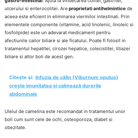
gastro-intestinal
. Ajuta la vindecarea colitei, gastritei,
ulcerului si enterocolitei. Are
proprietati antihelmintice
de
aceea este eficient in eliminarea viermilor intestinali. Prin
elementele componente (vitamine, acid linolenic, linoleic si
fosfolipide) este un adevarat medicament pentru
afectiunile cailor biliare si ale ficatului. Poate fi folosit in
tratamentul hepatitei, cirozei hepatice, colecistitei, litiazei
biliare si altor boli de acest gen.
Citește și:
Infuzia de călin (Viburnum opulus)
crește imunitatea și calmează durerile
abdominale
Uleiul de camelina este recomandat in tratamentul unor
boli cum sunt cele de ochi, osteoporoza, diabet si
obezitate.