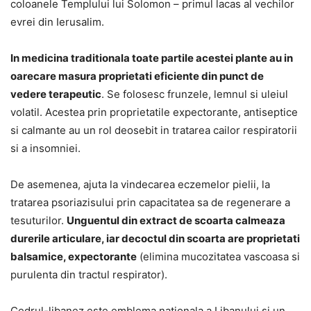
coloanele Templului lui Solomon – primul lacas al vechilor
evrei din Ierusalim.
In medicina traditionala toate partile acestei plante au in
oarecare masura proprietati eficiente din punct de
vedere terapeutic
. Se folosesc frunzele, lemnul si uleiul
volatil. Acestea prin proprietatile expectorante, antiseptice
si calmante au un rol deosebit in tratarea cailor respiratorii
si a insomniei.
De asemenea, ajuta la vindecarea eczemelor pielii, la
tratarea psoriazisului prin capacitatea sa de regenerare a
tesuturilor.
Unguentul din extract de scoarta calmeaza
durerile articulare, iar decoctul din scoarta are proprietati
balsamice, expectorante
(elimina mucozitatea vascoasa si
purulenta din tractul respirator).
Cedrul-libanez este emblema nationala a Libanului si un