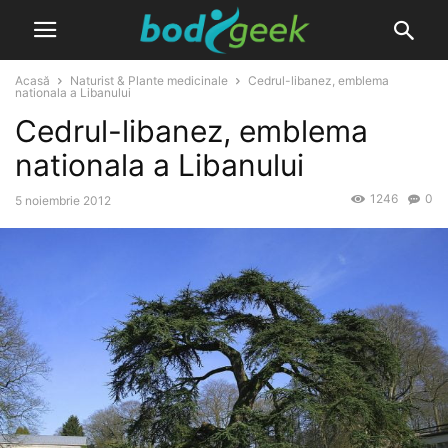
Acasă
Naturist & Plante medicinale
Cedrul-libanez, emblema
nationala a Libanului
Cedrul-libanez, emblema
nationala a Libanului
1246
0
5 noiembrie 2012