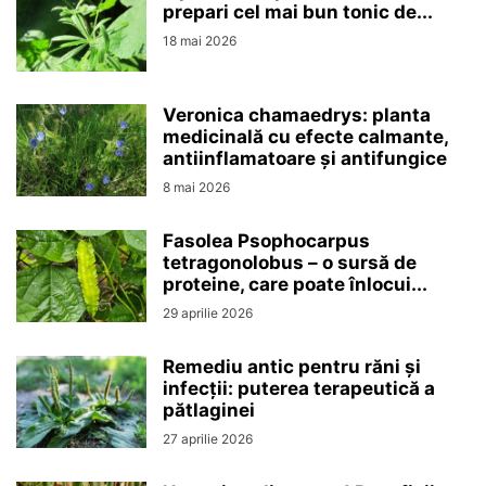
prepari cel mai bun tonic de...
18 mai 2026
Veronica chamaedrys: planta
medicinală cu efecte calmante,
antiinflamatoare și antifungice
8 mai 2026
Fasolea Psophocarpus
tetragonolobus – o sursă de
proteine, care poate înlocui...
29 aprilie 2026
Remediu antic pentru răni și
infecții: puterea terapeutică a
pătlaginei
27 aprilie 2026