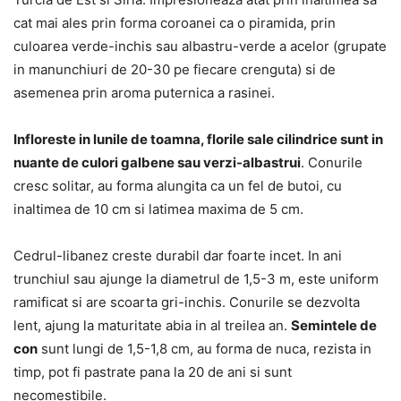
cat mai ales prin forma coroanei ca o piramida, prin
culoarea verde-inchis sau albastru-verde a acelor (grupate
in manunchiuri de 20-30 pe fiecare crenguta) si de
asemenea prin aroma puternica a rasinei.
Infloreste in lunile de toamna, florile sale cilindrice sunt in
nuante de culori galbene sau verzi-albastrui
. Conurile
cresc solitar, au forma alungita ca un fel de butoi, cu
inaltimea de 10 cm si latimea maxima de 5 cm.
Cedrul-libanez creste durabil dar foarte incet. In ani
trunchiul sau ajunge la diametrul de 1,5-3 m, este uniform
ramificat si are scoarta gri-inchis. Conurile se dezvolta
lent, ajung la maturitate abia in al treilea an.
Semintele de
con
sunt lungi de 1,5-1,8 cm, au forma de nuca, rezista in
timp, pot fi pastrate pana la 20 de ani si sunt
necomestibile.