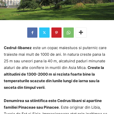
Cedrul-libanez
este un copac maiestuos si puternic care
traieste mai mult de 1000 de ani. In natura creste pana la
25 m sau uneori pana la 40 m, alcatuind paduri minunate
alaturi de alte conifere in muntii din Asia Mica.
Creste la
altitudini de 1300-2000 m si rezista foarte bine la
temperaturile scazute din lunile lungi de iarna sau la
seceta din timpul verii
.
Denumirea sa stiintifica este Cedrus libani si apartine
familiei Pinaceae sau Pinacee
. Este originar din Libia,
Turcia de Est si Siria. Impresioneaza atat prin inaltimea sa