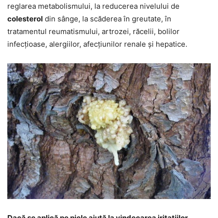
reglarea metabolismului, la reducerea nivelului de
colesterol
din sânge, la scăderea în greutate, în
tratamentul reumatismului, artrozei, răcelii, bolilor
infecțioase, alergiilor, afecțiunilor renale și hepatice.
Dacă se aplică pe piele ajută la vindecarea iritațiilor