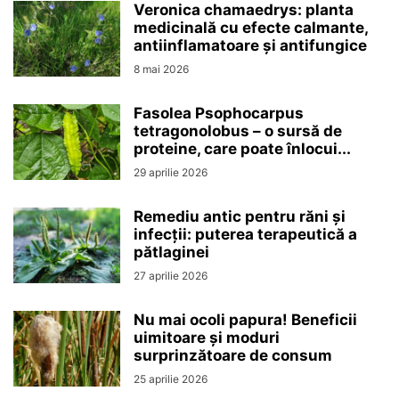
Veronica chamaedrys: planta
medicinală cu efecte calmante,
antiinflamatoare și antifungice
8 mai 2026
Fasolea Psophocarpus
tetragonolobus – o sursă de
proteine, care poate înlocui...
29 aprilie 2026
Remediu antic pentru răni și
infecții: puterea terapeutică a
pătlaginei
27 aprilie 2026
Nu mai ocoli papura! Beneficii
uimitoare și moduri
surprinzătoare de consum
25 aprilie 2026