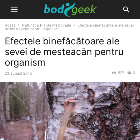
Acasă
Naturist & Plante medicinale
Efectele binefăcătoare ale sevei
de mesteacăn pentru organism
Efectele binefăcătoare ale
sevei de mesteacăn pentru
organism
827
0
23 august 2015