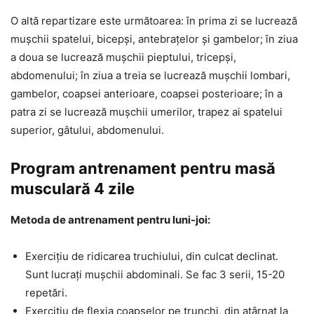
O altă repartizare este următoarea: în prima zi se lucrează
mușchii spatelui, bicepși, antebrațelor și gambelor; în ziua
a doua se lucrează mușchii pieptului, tricepși,
abdomenului; în ziua a treia se lucrează mușchii lombari,
gambelor, coapsei anterioare, coapsei posterioare; în a
patra zi se lucrează mușchii umerilor, trapez ai spatelui
superior, gâtului, abdomenului.
Program antrenament pentru masă
musculară 4 zile
Metoda de antrenament pentru luni-joi:
Exercițiu de ridicarea truchiului, din culcat declinat.
Sunt lucrați mușchii abdominali. Se fac 3 serii, 15-20
repetări.
Exercițiu de flexia coapselor pe trunchi, din atârnat la