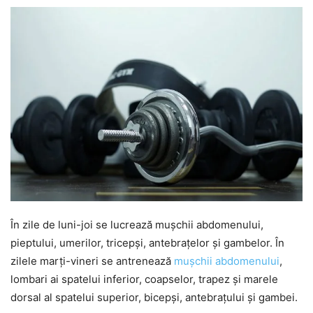
În zile de luni-joi se lucrează mușchii abdomenului,
pieptului, umerilor, tricepși, antebrațelor și gambelor. În
zilele marți-vineri se antrenează
mușchii abdomenului
,
lombari ai spatelui inferior, coapselor, trapez și marele
dorsal al spatelui superior, bicepși, antebrațului și gambei.