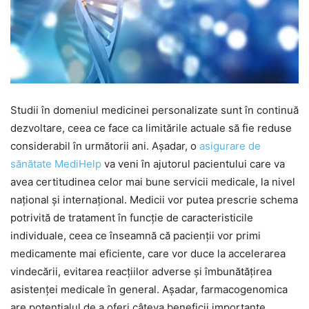
Studii în domeniul medicinei personalizate sunt în continuă
dezvoltare, ceea ce face ca limitările actuale să fie reduse
considerabil în următorii ani. Așadar, o
asigurare de
sănătate MediHelp
va veni în ajutorul pacientului care va
avea certitudinea celor mai bune servicii medicale, la nivel
național și internațional. Medicii vor putea prescrie schema
potrivită de tratament în funcție de caracteristicile
individuale, ceea ce înseamnă că pacienții vor primi
medicamente mai eficiente, care vor duce la accelerarea
vindecării, evitarea reacțiilor adverse și îmbunătățirea
asistenței medicale în general. Așadar, farmacogenomica
are potențialul de a oferi câteva beneficii importante