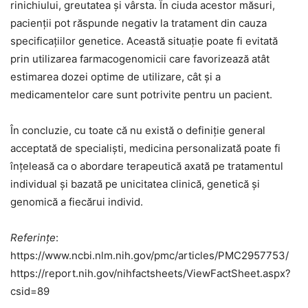
rinichiului, greutatea și vârsta. În ciuda acestor măsuri,
pacienții pot răspunde negativ la tratament din cauza
specificațiilor genetice. Această situație poate fi evitată
prin utilizarea farmacogenomicii care favorizează atât
estimarea dozei optime de utilizare, cât și a
medicamentelor care sunt potrivite pentru un pacient.
În concluzie, cu toate că nu există o definiție general
acceptată de specialiști, medicina personalizată poate fi
înțeleasă ca o abordare terapeutică axată pe tratamentul
individual și bazată pe unicitatea clinică, genetică și
genomică a fiecărui individ.
Referințe
:
https://www.ncbi.nlm.nih.gov/pmc/articles/PMC2957753/
https://report.nih.gov/nihfactsheets/ViewFactSheet.aspx?
csid=89