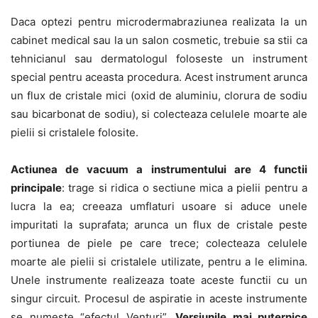
Daca optezi pentru microdermabraziunea realizata la un
cabinet medical sau la un salon cosmetic, trebuie sa stii ca
tehnicianul sau dermatologul foloseste un instrument
special pentru aceasta procedura. Acest instrument arunca
un flux de cristale mici (oxid de aluminiu, clorura de sodiu
sau bicarbonat de sodiu), si colecteaza celulele moarte ale
pielii si cristalele folosite.
Actiunea de vacuum a instrumentului are 4 functii
principale
: trage si ridica o sectiune mica a pielii pentru a
lucra la ea; creeaza umflaturi usoare si aduce unele
impuritati la suprafata; arunca un flux de cristale peste
portiunea de piele pe care trece; colecteaza celulele
moarte ale pielii si cristalele utilizate, pentru a le elimina.
Unele instrumente realizeaza toate aceste functii cu un
singur circuit. Procesul de aspiratie in aceste instrumente
se numeste “efectul Venturi”.
Versiunile mai puternice