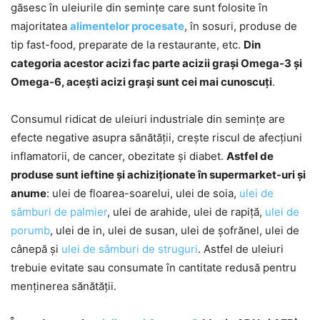
găsesc în uleiurile din semințe care sunt folosite în
majoritatea
alimentelor procesate
, în sosuri, produse de
tip fast-food, preparate de la restaurante, etc.
Din
categoria acestor acizi fac parte acizii grași Omega-3 și
Omega-6, acești acizi grași sunt cei mai cunoscuți
.
Consumul ridicat de uleiuri industriale din semințe are
efecte negative asupra sănătății, crește riscul de afecțiuni
inflamatorii, de cancer, obezitate și diabet.
Astfel de
produse sunt ieftine și achiziționate în supermarket-uri și
anume
: ulei de floarea-soarelui, ulei de soia,
ulei de
sâmburi de palmier
, ulei de arahide, ulei de rapiță,
ulei de
porumb
, ulei de in, ulei de susan, ulei de șofrănel, ulei de
cânepă și
ulei de sâmburi de struguri
. Astfel de uleiuri
trebuie evitate sau consumate în cantitate redusă pentru
menținerea sănătății.