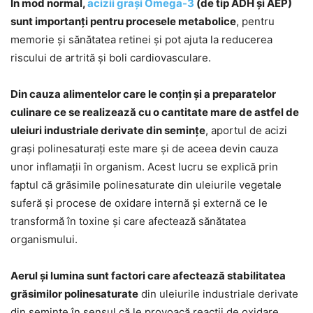
În mod normal,
acizii grași Omega-3
(de tip ADH și AEP)
sunt importanți pentru procesele metabolice
, pentru
memorie și sănătatea retinei și pot ajuta la reducerea
riscului de artrită și boli cardiovasculare.
Din cauza alimentelor care le conțin și a preparatelor
culinare ce se realizează cu o cantitate mare de astfel de
uleiuri industriale derivate din semințe
, aportul de acizi
grași polinesaturați este mare și de aceea devin cauza
unor inflamații în organism. Acest lucru se explică prin
faptul că grăsimile polinesaturate din uleiurile vegetale
suferă și procese de oxidare internă și externă ce le
transformă în toxine și care afectează sănătatea
organismului.
Aerul și lumina sunt factori care afectează stabilitatea
grăsimilor polinesaturate
din uleiurile industriale derivate
din semințe în sensul că le provoacă reacții de oxidare.