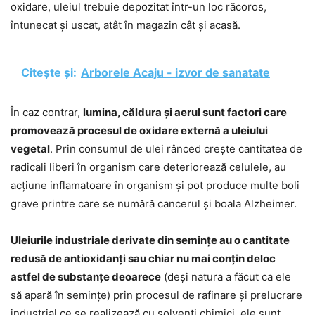
oxidare, uleiul trebuie depozitat într-un loc răcoros,
întunecat și uscat, atât în magazin cât și acasă.
Citește și:
Arborele Acaju - izvor de sanatate
În caz contrar,
lumina, căldura și aerul sunt factori care
promovează procesul de oxidare externă a uleiului
vegetal
. Prin consumul de ulei rânced crește cantitatea de
radicali liberi în organism care deteriorează celulele, au
acțiune inflamatoare în organism și pot produce multe boli
grave printre care se numără cancerul și boala Alzheimer.
Uleiurile industriale derivate din semințe au o cantitate
redusă de antioxidanți sau chiar nu mai conțin deloc
astfel de substanțe deoarece
(deși natura a făcut ca ele
să apară în semințe) prin procesul de rafinare și prelucrare
industrial ce se realizează cu solvenți chimici, ele sunt