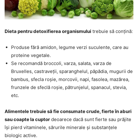
Dieta pentru detoxifierea organismului
trebuie să conțină:
Produse fără amidon, legume verzi suculente, care au
proteine vegetale.
Se recomandă broccoli, varza, salata, varza de
Bruxelles, castraveții, sparanghelul, păpădia, mugurii de
bambus, sfecla roșie, morcovii, napi, fasolea, mazărea,
frunzele de sfeclă roșie, pătrunjelul, spanacul, stevia,
etc.
Alimentele trebuie să fie consumate crude, fierte în aburi
sau coapte la cuptor
deoarece dacă sunt fierte sau prăjite
își pierd vitaminele, sărurile minerale și substanțele
biologic active.