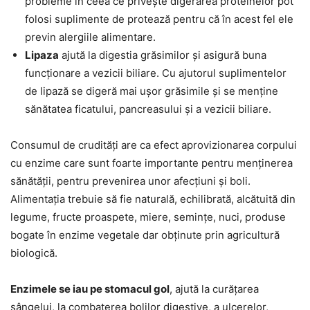
probleme în ceea ce privește digerarea proteinelor pot
folosi suplimente de protează pentru că în acest fel ele
previn alergiile alimentare.
Lipaza
ajută la digestia grăsimilor și asigură buna
funcționare a vezicii biliare. Cu ajutorul suplimentelor
de lipază se digeră mai ușor grăsimile și se menține
sănătatea ficatului, pancreasului și a vezicii biliare.
Consumul de crudități are ca efect aprovizionarea corpului
cu enzime care sunt foarte importante pentru menținerea
sănătății, pentru prevenirea unor afecțiuni și boli.
Alimentația trebuie să fie naturală, echilibrată, alcătuită din
legume, fructe proaspete, miere, semințe, nuci, produse
bogate în enzime vegetale dar obținute prin agricultură
biologică.
Enzimele se iau pe stomacul gol
, ajută la curățarea
sângelui, la combaterea bolilor digestive, a ulcerelor,