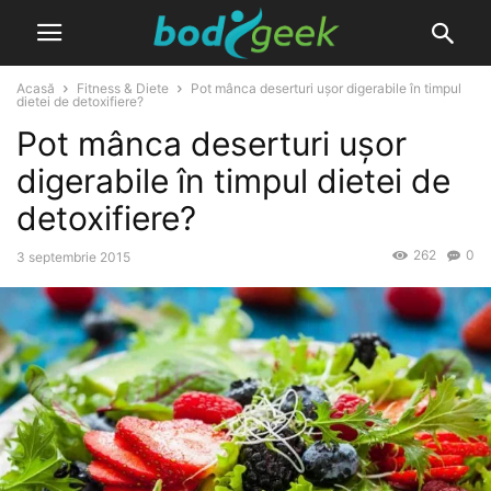
Acasă
Fitness & Diete
Pot mânca deserturi ușor digerabile în timpul
dietei de detoxifiere?
Pot mânca deserturi ușor
digerabile în timpul dietei de
detoxifiere?
262
0
3 septembrie 2015