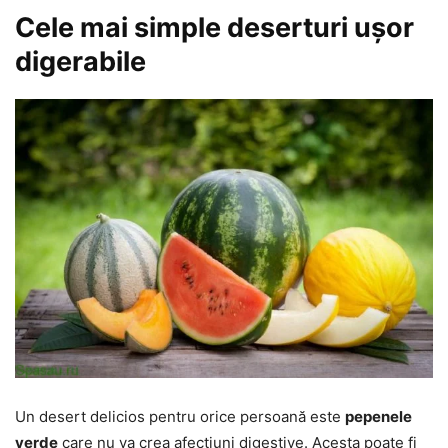
Cele mai simple deserturi ușor
digerabile
Un desert delicios pentru orice persoană este
pepenele
verde
care nu va crea afecțiuni digestive. Acesta poate fi