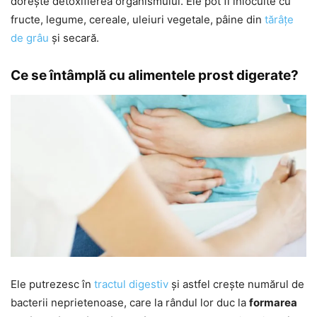
dorește detoxifierea organismului. Ele pot fi înlocuite cu
fructe, legume, cereale, uleiuri vegetale, pâine din
tărâțe
de grâu
și secară.
Ce se întâmplă cu alimentele prost digerate?
Ele putrezesc în
tractul digestiv
și astfel crește numărul de
bacterii neprietenoase, care la rândul lor duc la
formarea