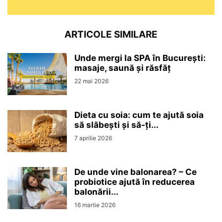
ARTICOLE SIMILARE
Unde mergi la SPA în București:
masaje, saună și răsfăț
22 mai 2026
Dieta cu soia: cum te ajută soia
să slăbești și să-ți...
7 aprilie 2026
De unde vine balonarea? – Ce
probiotice ajută în reducerea
balonării...
16 martie 2026