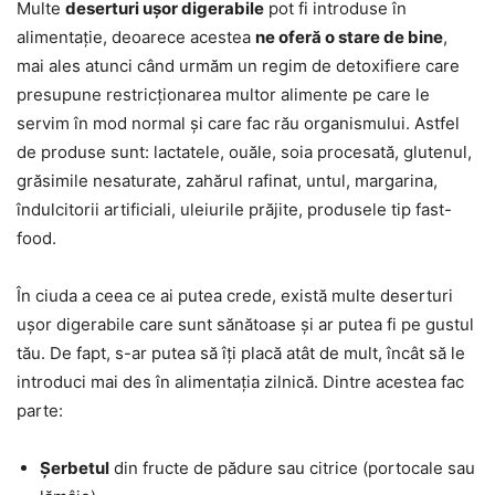
Multe
deserturi ușor digerabile
pot fi introduse în
alimentație, deoarece acestea
ne oferă o stare de bine
,
mai ales atunci când urmăm un regim de detoxifiere care
presupune restricționarea multor alimente pe care le
servim în mod normal și care fac rău organismului. Astfel
de produse sunt: lactatele, ouăle, soia procesată, glutenul,
grăsimile nesaturate, zahărul rafinat, untul, margarina,
îndulcitorii artificiali, uleiurile prăjite, produsele tip fast-
food.
În ciuda a ceea ce ai putea crede, există multe deserturi
ușor digerabile care sunt sănătoase și ar putea fi pe gustul
tău. De fapt, s-ar putea să îți placă atât de mult, încât să le
introduci mai des în alimentația zilnică. Dintre acestea fac
parte:
Șerbetul
din fructe de pădure sau citrice (portocale sau