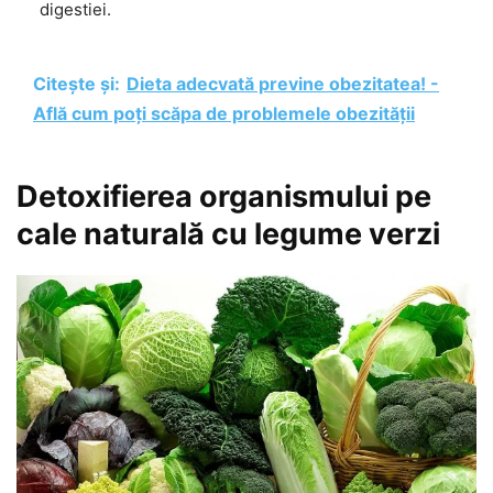
digestiei.
Citește și:
Dieta adecvată previne obezitatea! -
Află cum poți scăpa de problemele obezității
Detoxifierea organismului pe
cale naturală cu legume verzi