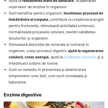
Ajută la
restabilirea stării de sănătate
, la păstrarea
rezervelor de enzime în organism.
Sunt benefice pentru organism,
încetinesc procesul de
îmbătrânire al corpului
, contribuie la creșterea energiei
pentru frumusețe, stimulează activitatea creierului,
normalizează procesele celulare, mențin sănătatea
țesuturilor și organelor.
Stimulează absorbția de minerale și nutrienți în
organism, cresc procesul digestiv,
ajută la regenerarea
celulară, cresc energia,
ajută la
curățarea colonului
și a
intestinului subțire de toxine.
Sunt un remediu în prevenirea și ameliorarea
simptomelor unor boli, cum sunt constipația și
balonarea.
Enzime digestive