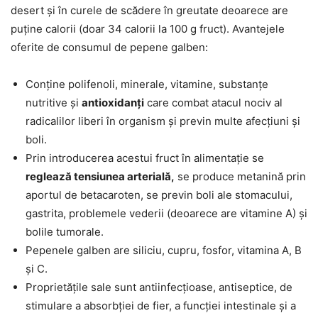
desert și în curele de scădere în greutate deoarece are
puține calorii (doar 34 calorii la 100 g fruct). Avantejele
oferite de consumul de pepene galben:
Conține polifenoli, minerale, vitamine, substanțe
nutritive și
antioxidanți
care combat atacul nociv al
radicalilor liberi în organism și previn multe afecțiuni și
boli.
Prin introducerea acestui fruct în alimentație se
reglează tensiunea arterială,
se produce metanină prin
aportul de betacaroten, se previn boli ale stomacului,
gastrita, problemele vederii (deoarece are vitamine A) și
bolile tumorale.
Pepenele galben are siliciu, cupru, fosfor, vitamina A, B
și C.
Proprietățile sale sunt antiinfecțioase, antiseptice, de
stimulare a absorbției de fier, a funcției intestinale și a