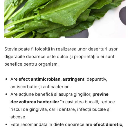
Stevia poate fi folosită în realizarea unor deserturi ușor
digerabile deoarece este dulce și proprietățile ei sunt
benefice pentru organism:
Are
efect antimicrobian, astringent
, depurativ,
antiscorbutic și antibacterian.
Are acțiune benefică și asupra gingiilor,
previne
dezvoltarea bacteriilor
în cavitatea bucală, reduce
riscul de gingivită, carii dentare, infecții bucale și
abcese.
Este recomandată în diete deoarece are
efect diuretic
,