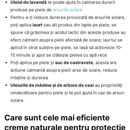
Uleiul de lavandă
te poate ajuta în calmarea durerii
produse pe piele de
arsurile solare
Pentru a-ți reduce durerea provocată de arsurile solare,
poți aplica
iaurt
sau alt produs din lapte pe piele; se
spune că grăsimea și acidul lactic din aceste produse au
efect calmant asupra pielii afectată de soare; iaurtul se
aplică în strat subțire pe piele, se lasă să acționeze 10-
15 minute și apoi se clătește pielea cu apă rece
Poți aplica pe piele și
suc de castravete
, acesta are
acțiune calmantă asupra pielii arse de soare, reduce
iritațiile și durerea
Uleiurile de măsline și de arbore de ceai
au proprietăți
vindecătoare pentru piele și te pot ajuta în caz de arsuri
solare.
Care sunt cele mai eficiente
creme naturale pentru protecție