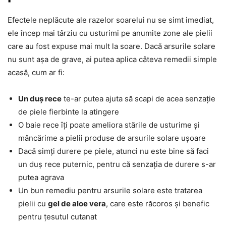
Efectele neplăcute ale razelor soarelui nu se simt imediat,
ele încep mai târziu cu usturimi pe anumite zone ale pielii
care au fost expuse mai mult la soare. Dacă arsurile solare
nu sunt așa de grave, ai putea aplica câteva remedii simple
acasă, cum ar fi:
Un duș rece
te-ar putea ajuta să scapi de acea senzație
de piele fierbinte la atingere
O baie rece îți poate ameliora stările de usturime și
mâncărime a pielii produse de arsurile solare ușoare
Dacă simți durere pe piele, atunci nu este bine să faci
un duș rece puternic, pentru că senzația de durere s-ar
putea agrava
Un bun remediu pentru arsurile solare este tratarea
pielii cu
gel de aloe vera
, care este răcoros și benefic
pentru țesutul cutanat