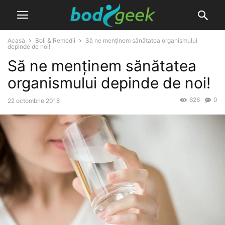
Acasă
Boli & Remedii
Să ne menținem sănătatea organismului
depinde de noi!
Să ne menținem sănătatea
organismului depinde de noi!
626
0
22 octombrie 2018