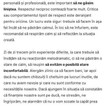
personală și profesională, este important
să ne găsim
liniștea
. Respectul reciproc contează foarte mult. Critica
sau comportamentul lipsit de respect este deranjant
pentru oricine. Un lucru este sigur: trebuie să facem în așa
fel încât să ne păstrăm calmul. În loc să ne înfuriem, este
recomandat să respirăm calm și să reflectăm la situația
creată.
Zi de zi trecem prin experiențe diferite, la care trebuie să
învățăm să nu reacționăm melodramatic, ci să ne păstrăm o
stare de calm, să reușim
să evităm o posibilă stare
inconfortabilă
. Alergăm zilnic ca să facem bani, iar apoi
dacă nu suntem chibzuiți îi cheltuim pe lucruri inutile, de
care nu avem nevoie și care nu sunt conforme cu
necesitățile noastre. Dacă ajungem în situația să constatăm
că finanțele noastre sunt pe ducă, ne stresăm, ne
îngrijorăm, ne alarmăm că nu o vom scoate la capăt prea