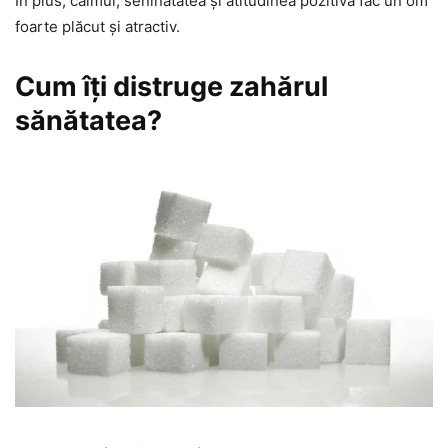
În plus, calmul, seninătatea și atitudinea pozitivă fac un om
foarte plăcut și atractiv.
Cum îți distruge zahărul
sănătatea?