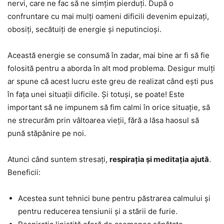
nervi, care ne fac să ne simțim pierduți. După o
confruntare cu mai mulți oameni dificili devenim epuizați,
obosiți, secătuiți de energie și neputincioși.
Această energie se consumă în zadar, mai bine ar fi să fie
folosită pentru a aborda în alt mod problema. Desigur mulți
ar spune că acest lucru este greu de realizat când ești pus
în fața unei situații dificile. Și totuși, se poate! Este
important să ne impunem să fim calmi în orice situație, să
ne strecurăm prin vâltoarea vieții, fără a lăsa haosul să
pună stăpânire pe noi.
Atunci când suntem stresați,
respirația și meditația ajută
.
Beneficii:
Acestea sunt tehnici bune pentru păstrarea calmului și
pentru reducerea tensiunii și a stării de furie.