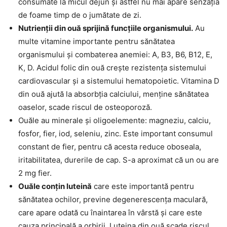
consumate la micul dejun și astfel nu mai apare senzația
de foame timp de o jumătate de zi.
Nutrienții din ouă sprijină funcțiile organismului.
Au
multe vitamine importante pentru sănătatea
organismului și combaterea anemiei: A, B3, B6, B12, E,
K, D. Acidul folic din ouă crește rezistența sistemului
cardiovascular și a sistemului hematopoietic. Vitamina D
din ouă ajută la absorbția calciului, menține sănătatea
oaselor, scade riscul de osteoporoză.
Ouăle au minerale și oligoelemente: magneziu, calciu,
fosfor, fier, iod, seleniu, zinc. Este important consumul
constant de fier, pentru că acesta reduce oboseala,
iritabilitatea, durerile de cap. S-a aproximat că un ou are
2 mg fier.
Ouăle conțin luteină
care este importantă pentru
sănătatea ochilor, previne degenerescența maculară,
care apare odată cu înaintarea în vârstă și care este
cauza principală a orbirii. Luteina din ouă scade riscul