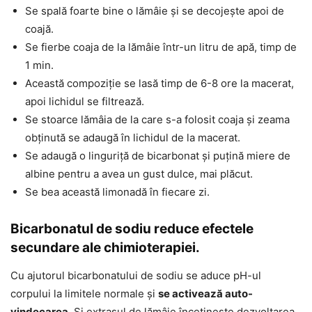
Se spală foarte bine o lămâie și se decojește apoi de
coajă.
Se fierbe coaja de la lămâie într-un litru de apă, timp de
1 min.
Această compoziție se lasă timp de 6-8 ore la macerat,
apoi lichidul se filtrează.
Se stoarce lămâia de la care s-a folosit coaja și zeama
obținută se adaugă în lichidul de la macerat.
Se adaugă o linguriță de bicarbonat și puțină miere de
albine pentru a avea un gust dulce, mai plăcut.
Se bea această limonadă în fiecare zi.
Bicarbonatul de sodiu reduce efectele
secundare ale chimioterapiei.
Cu ajutorul bicarbonatului de sodiu se aduce pH-ul
corpului la limitele normale și
se activează auto-
vindecarea
. Și extrasul de lămâie încetinește dezvoltarea