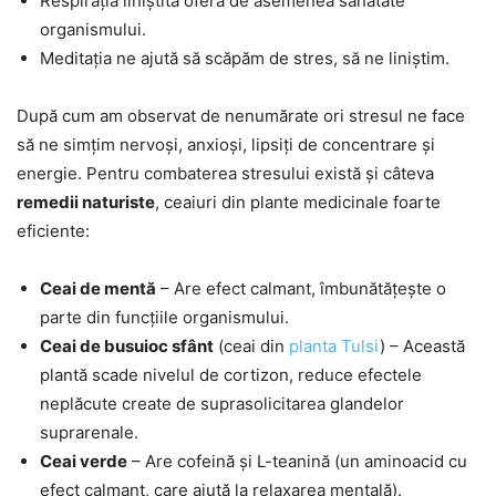
Respirația liniștită oferă de asemenea sănătate
organismului.
Meditația ne ajută să scăpăm de stres, să ne liniștim.
După cum am observat de nenumărate ori stresul ne face
să ne simțim nervoși, anxioși, lipsiți de concentrare și
energie. Pentru combaterea stresului există și câteva
remedii naturiste
, ceaiuri din plante medicinale foarte
eficiente:
Ceai de mentă
– Are efect calmant, îmbunătățește o
parte din funcțiile organismului.
Ceai de busuioc sfânt
(ceai din
planta Tulsi
) – Această
plantă scade nivelul de cortizon, reduce efectele
neplăcute create de suprasolicitarea glandelor
suprarenale.
Ceai verde
– Are cofeină și L-teanină (un aminoacid cu
efect calmant, care ajută la relaxarea mentală).