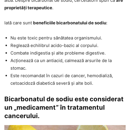
albă. Despre bicarbonat de sodiu, cercetătorii spun că
are
proprietăți terapeutice
.
Iată care sunt
beneficiile bicarbonatului de sodiu
:
Nu este toxic pentru sănătatea organismului.
Reglează echilibrul acido-bazic al corpului.
Combate indigestia și alte probleme digestive.
Acționează ca un antiacid, calmează arsurile de la
stomac.
Este recomandat în cazuri de cancer, hemodializă,
cetoacidoză diabetică severă și alte boli.
Bicarbonatul de sodiu este considerat
un „medicament” în tratamentul
cancerului.