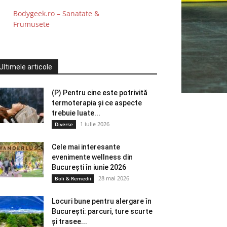
Bodygeek.ro – Sanatate &
Frumusete
Ultimele articole
(P) Pentru cine este potrivită
termoterapia și ce aspecte
trebuie luate...
1 iulie 2026
Diverse
Cele mai interesante
evenimente wellness din
București în iunie 2026
28 mai 2026
Boli & Remedii
Locuri bune pentru alergare în
București: parcuri, ture scurte
și trasee...