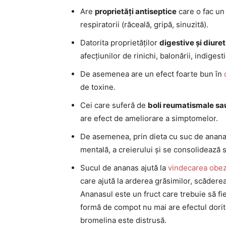
Are
proprietăți antiseptice
care o fac un 
respiratorii (răceală, gripă, sinuzită).
Datorita proprietăților
digestive și diure
afecțiunilor de rinichi, balonării, indiges
De asemenea are un efect foarte bun în
de toxine.
Cei care suferă de
boli reumatismale sau
are efect de ameliorare a simptomelor.
De asemenea, prin dieta cu suc de anan
mentală, a creierului și se consolidează 
Sucul de ananas ajută la
vindecarea obezi
care ajută la arderea grăsimilor, scăderea
Ananasul este un fruct care trebuie să f
formă de compot nu mai are efectul dorit 
bromelina este distrusă.