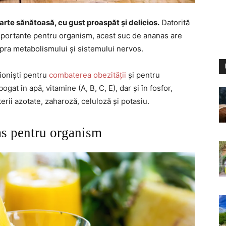
rte sănătoasă, cu gust proaspăt și delicios.
Datorită
importante pentru organism, acest suc de ananas are
supra metabolismului și sistemului nervos.
ioniști pentru
combaterea obezității
și pentru
gat în apă, vitamine (A, B, C, E), dar și în fosfor,
terii azotate, zaharoză, celuloză și potasiu.
as pentru organism