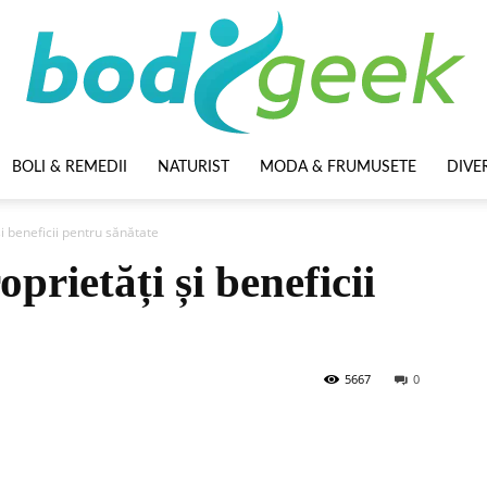
BOLI & REMEDII
NATURIST
MODA & FRUMUSETE
DIVE
BodyGeek
i beneficii pentru sănătate
prietăți și beneficii
5667
0