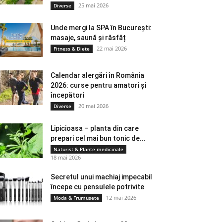
25 mai 2026
Diverse
Unde mergi la SPA în București:
masaje, saună și răsfăț
22 mai 2026
Fitness & Diete
Calendar alergări în România
2026: curse pentru amatori și
începători
20 mai 2026
Diverse
Lipicioasa – planta din care
prepari cel mai bun tonic de...
Naturist & Plante medicinale
18 mai 2026
Secretul unui machiaj impecabil
începe cu pensulele potrivite
12 mai 2026
Moda & Frumusete