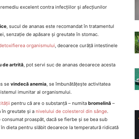
remediu excelent contra infecțiilor și afecțiunilor
tice
, sucul de ananas este recomandat în tratamentul
tiei, senzație de apăsare și greutate în stomac.
detoxifierea organismului
, deoarece curăță intestinele
 de artrită
, pot servi suc de ananas deoarece acesta
as se
vindecă anemia
, se îmbunătățește activitatea
sistemul imunitar al organismului.
tății
pentru că are o substanță – numita
bromelină
–
 în greutate și a
nivelului de colesterol din sânge
.
ie consumat proaspăt, dacă se fierbe și se bea sub
în dieta pentru slăbit deoarece la temperatură ridicată