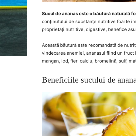
Sucul de ananas este o băutură naturală foa
conținutului de substanțe nutritive foarte 
proprietăți nutritive, digestive, benefice a
Această băutură este recomandată de nutriț
vindecarea anemiei, ananasul fiind un fruct bo
mangan, iod, fier, calciu, bromelină, sulf, ma
Beneficiile sucului de anan