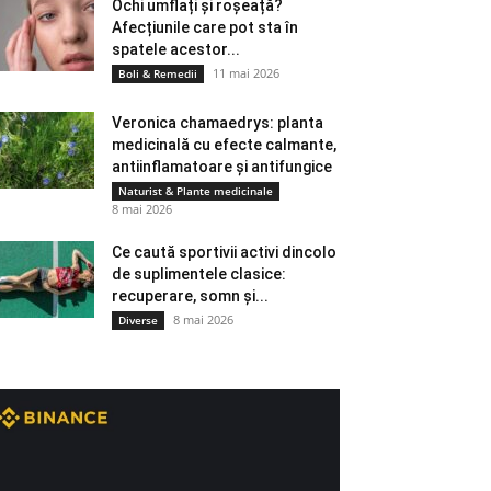
Ochi umflați și roșeață?
Afecțiunile care pot sta în
spatele acestor...
11 mai 2026
Boli & Remedii
Veronica chamaedrys: planta
medicinală cu efecte calmante,
antiinflamatoare și antifungice
Naturist & Plante medicinale
8 mai 2026
Ce caută sportivii activi dincolo
de suplimentele clasice:
recuperare, somn și...
8 mai 2026
Diverse