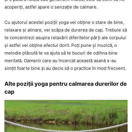
acoperiți, astfel apare o senzație de calmare.
Cu ajutorul acestei poziții yoga vei obține o stare de bine,
relaxare și alinare, vei scăpa de durerea de cap. Trebuie să
te concentrezi asupra relaxării diferitelor părți ale corpului
și astfel vei obține efectul dorit. Poți pune și muzică, o
melodie plăcută te va ajuta să te bucuri de odihna bine
meritată. Oamenii care au încercat această asană s-au
simțit foarte bine și au decis să o practice în mod frecvent.
Alte poziții yoga pentru calmarea durerilor de
cap