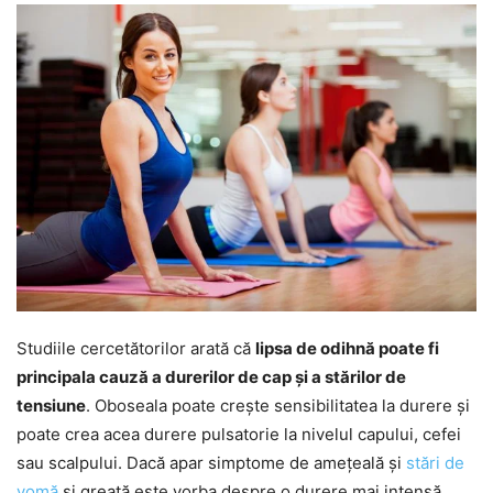
Studiile cercetătorilor arată că
lipsa de odihnă poate fi
principala cauză a durerilor de cap și a stărilor de
tensiune
. Oboseala poate crește sensibilitatea la durere și
poate crea acea durere pulsatorie la nivelul capului, cefei
sau scalpului. Dacă apar simptome de amețeală și
stări de
vomă
și greață este vorba despre o durere mai intensă,