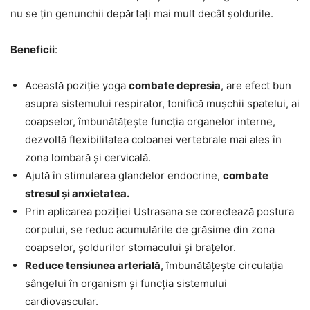
nu se țin genunchii depărtați mai mult decât șoldurile.
Beneficii
:
Această poziție yoga
combate depresia
, are efect bun
asupra sistemului respirator, tonifică mușchii spatelui, ai
coapselor, îmbunătățește funcția organelor interne,
dezvoltă flexibilitatea coloanei vertebrale mai ales în
zona lombară și cervicală.
Ajută în stimularea glandelor endocrine,
combate
stresul și anxietatea.
Prin aplicarea poziției Ustrasana se corectează postura
corpului, se reduc acumulările de grăsime din zona
coapselor, șoldurilor stomacului și brațelor.
Reduce tensiunea arterială
, îmbunătățește circulația
sângelui în organism și funcția sistemului
cardiovascular.