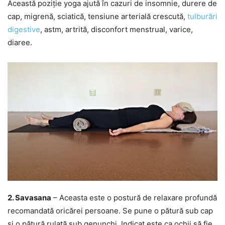
Această poziție yoga ajută în cazuri de insomnie, durere de
cap, migrenă, sciatică, tensiune arterială crescută,
tulburări
digestive
, astm, artrită, disconfort menstrual, varice,
diaree.
2. Savasana
– Aceasta este o postură de relaxare profundă
recomandată oricărei persoane. Se pune o pătură sub cap
și o pătură rulată sub genunchi. Indicat este ca ochii să fie