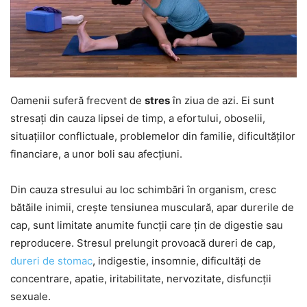
Oamenii suferă frecvent de
stres
în ziua de azi. Ei sunt
stresați din cauza lipsei de timp, a efortului, oboselii,
situațiilor conflictuale, problemelor din familie, dificultăților
financiare, a unor boli sau afecțiuni.
Din cauza stresului au loc schimbări în organism, cresc
bătăile inimii, crește tensiunea musculară, apar durerile de
cap, sunt limitate anumite funcții care țin de digestie sau
reproducere. Stresul prelungit provoacă dureri de cap,
dureri de stomac
, indigestie, insomnie, dificultăți de
concentrare, apatie, iritabilitate, nervozitate, disfuncții
sexuale.