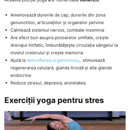
Ameliorează durerile de cap, durerile din zona
genunchilor, articulațiilor și organelor pelvine
Calmează sistemul nervos, combate insomnia
Are efect bun asupra picioarelor umflate, crește
drenajul limfatic, îmbunătățește circulația sângelui la
nivelul creierului și crește memoria
Ajută la
detoxifierea organismului
, stimulează
regenerarea celulară, glanda tiroidă și alte glande
endocrine
Reduce stresul, depresia, anxietatea.
Exerciții yoga pentru stres