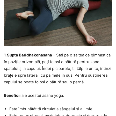
1. Supta Baddhakonasana
– Stai pe o saltea de gimnastică
în poziție orizontală, poți folosi o pătură pentru zona
spatelui și a capului. Îndoi picioarele, ții tălpile unite, întinzi
brațele spre lateral, cu palmele în sus. Pentru susținerea
capului se poate folosi o pătură sau o pernă.
Beneficii
ale acestei asane yoga:
Este îmbunătățită circulația sângelui și a limfei
Este redus stresul, anxietatea, depresia și durerea de