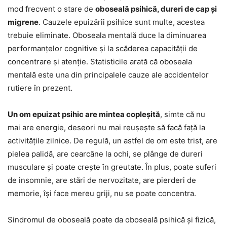
mod frecvent o stare de
oboseală psihică, dureri de cap și
migrene
. Cauzele epuizării psihice sunt multe, acestea
trebuie eliminate. Oboseala mentală duce la diminuarea
performanțelor cognitive și la scăderea capacității de
concentrare și atenție. Statisticile arată că oboseala
mentală este una din principalele cauze ale accidentelor
rutiere în prezent.
Un om epuizat psihic are mintea copleșită
, simte că nu
mai are energie, deseori nu mai reușește să facă față la
activitățile zilnice. De regulă, un astfel de om este trist, are
pielea palidă, are cearcăne la ochi, se plânge de dureri
musculare și poate crește în greutate. În plus, poate suferi
de insomnie, are stări de nervozitate, are pierderi de
memorie, își face mereu griji, nu se poate concentra.
Sindromul de oboseală poate da oboseală psihică și fizică,