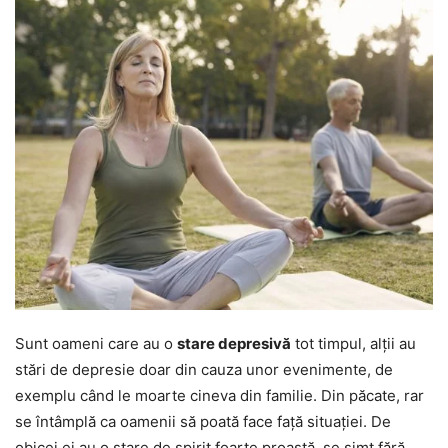
Sunt oameni care au o
stare depresivă
tot timpul, alții au
stări de depresie doar din cauza unor evenimente, de
exemplu când le moarte cineva din familie. Din păcate, rar
se întâmplă ca oamenii să poată face față situației. De
obicei ei au o stare de spirit foarte proastă, se simt fără