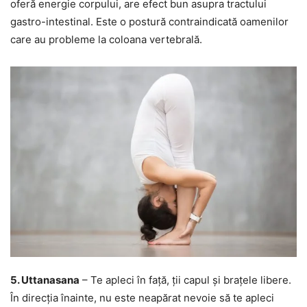
oferă energie corpului, are efect bun asupra tractului
gastro-intestinal. Este o postură contraindicată oamenilor
care au probleme la coloana vertebrală.
5. Uttanasana
– Te apleci în față, ții capul și brațele libere.
În direcția înainte, nu este neapărat nevoie să te apleci