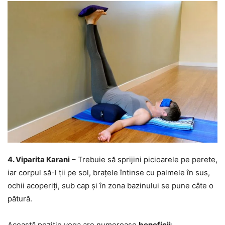
4. Viparita Karani
– Trebuie să sprijini picioarele pe perete,
iar corpul să-l ții pe sol, brațele întinse cu palmele în sus,
ochii acoperiți, sub cap și în zona bazinului se pune câte o
pătură.
Această poziție yoga are numeroase
beneficii
: