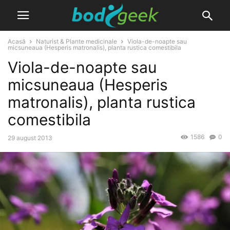
Acasă
Naturist & Plante medicinale
Viola-de-noapte sau
micsuneaua (Hesperis matronalis), planta rustica comestibila
Viola-de-noapte sau
micsuneaua (Hesperis
matronalis), planta rustica
comestibila
1586
0
29 august 2013