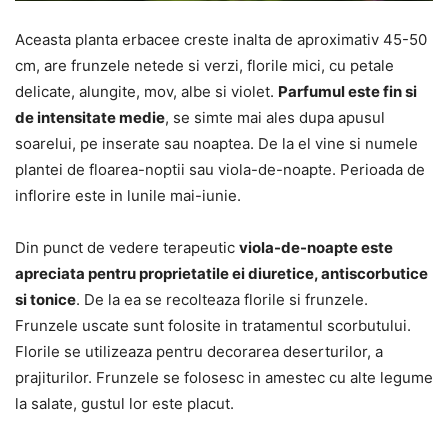
Aceasta planta erbacee creste inalta de aproximativ 45-50
cm, are frunzele netede si verzi, florile mici, cu petale
delicate, alungite, mov, albe si violet.
Parfumul este fin si
de intensitate medie
, se simte mai ales dupa apusul
soarelui, pe inserate sau noaptea. De la el vine si numele
plantei de floarea-noptii sau viola-de-noapte. Perioada de
inflorire este in lunile mai-iunie.
Din punct de vedere terapeutic
viola-de-noapte este
apreciata pentru proprietatile ei diuretice, antiscorbutice
si tonice
. De la ea se recolteaza florile si frunzele.
Frunzele uscate sunt folosite in tratamentul scorbutului.
Florile se utilizeaza pentru decorarea deserturilor, a
prajiturilor. Frunzele se folosesc in amestec cu alte legume
la salate, gustul lor este placut.