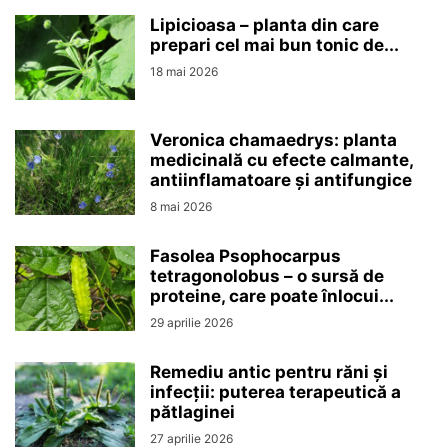
Lipicioasa – planta din care
prepari cel mai bun tonic de...
18 mai 2026
Veronica chamaedrys: planta
medicinală cu efecte calmante,
antiinflamatoare și antifungice
8 mai 2026
Fasolea Psophocarpus
tetragonolobus – o sursă de
proteine, care poate înlocui...
29 aprilie 2026
Remediu antic pentru răni și
infecții: puterea terapeutică a
pătlaginei
27 aprilie 2026