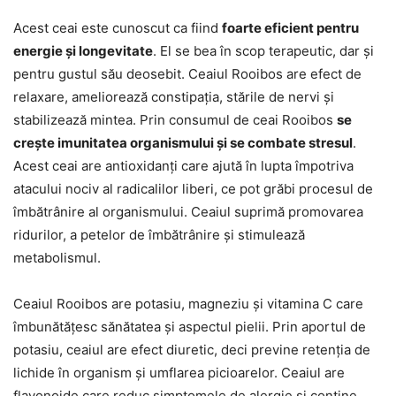
Acest ceai este cunoscut ca fiind
foarte eficient pentru
energie și longevitate
. El se bea în scop terapeutic, dar și
pentru gustul său deosebit. Ceaiul Rooibos are efect de
relaxare, ameliorează constipația, stările de nervi și
stabilizează mintea. Prin consumul de ceai Rooibos
se
crește imunitatea organismului și se combate stresul
.
Acest ceai are antioxidanți care ajută în lupta împotriva
atacului nociv al radicalilor liberi, ce pot grăbi procesul de
îmbătrânire al organismului. Ceaiul suprimă promovarea
ridurilor, a petelor de îmbătrânire și stimulează
metabolismul.
Ceaiul Rooibos are potasiu, magneziu și vitamina C care
îmbunătățesc sănătatea și aspectul pielii. Prin aportul de
potasiu, ceaiul are efect diuretic, deci previne retenția de
lichide în organism și umflarea picioarelor. Ceaiul are
flavonoide care reduc simptomele de alergie și conține