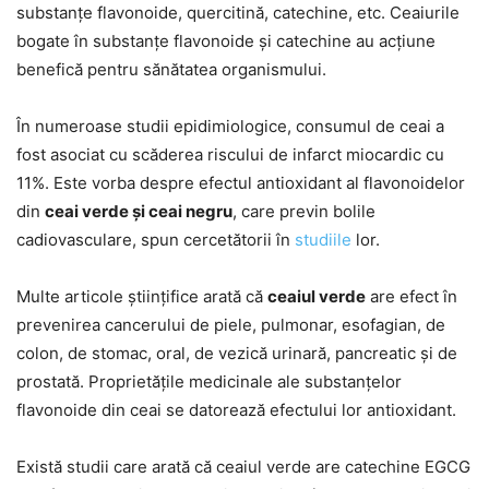
substanțe flavonoide, quercitină, catechine, etc. Ceaiurile
bogate în substanțe flavonoide și catechine au acțiune
benefică pentru sănătatea organismului.
În numeroase studii epidimiologice, consumul de ceai a
fost asociat cu scăderea riscului de infarct miocardic cu
11%. Este vorba despre efectul antioxidant al flavonoidelor
din
ceai verde și ceai negru
, care previn bolile
cadiovasculare, spun cercetătorii în
studiile
lor.
Multe articole științifice arată că
ceaiul verde
are efect în
prevenirea cancerului de piele, pulmonar, esofagian, de
colon, de stomac, oral, de vezică urinară, pancreatic și de
prostată. Proprietățile medicinale ale substanțelor
flavonoide din ceai se datorează efectului lor antioxidant.
Există studii care arată că ceaiul verde are catechine EGCG