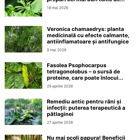
18 mai 2026
Veronica chamaedrys: planta
medicinală cu efecte calmante,
antiinflamatoare și antifungice
8 mai 2026
Fasolea Psophocarpus
tetragonolobus – o sursă de
proteine, care poate înlocui...
29 aprilie 2026
Remediu antic pentru răni și
infecții: puterea terapeutică a
pătlaginei
27 aprilie 2026
Nu mai ocoli papura! Beneficii