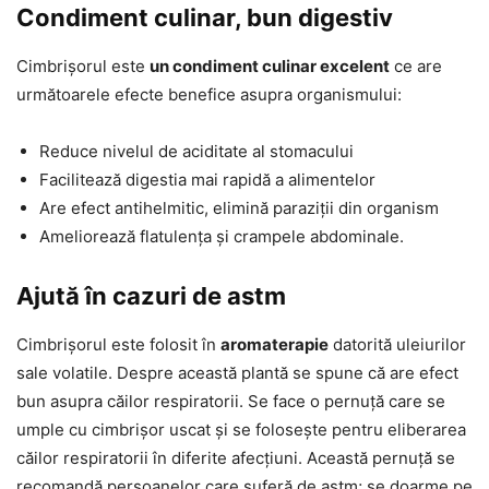
Condiment culinar, bun digestiv
Cimbrișorul este
un condiment culinar excelent
ce are
următoarele efecte benefice asupra organismului:
Reduce nivelul de aciditate al stomacului
Facilitează digestia mai rapidă a alimentelor
Are efect antihelmitic, elimină paraziții din organism
Ameliorează flatulența și crampele abdominale.
Ajută în cazuri de astm
Cimbrișorul este folosit în
aromaterapie
datorită uleiurilor
sale volatile. Despre această plantă se spune că are efect
bun asupra căilor respiratorii. Se face o pernuță care se
umple cu cimbrișor uscat și se folosește pentru eliberarea
căilor respiratorii în diferite afecțiuni. Această pernuță se
recomandă persoanelor care suferă de astm; se doarme pe