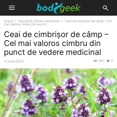
Acasă
Naturist & Plante medicinale
Ceai de cimbrișor de câmp – Cel
mai valoros cimbru din punct...
Ceai de cimbrișor de câmp –
Cel mai valoros cimbru din
punct de vedere medicinal
361
0
15 iunie 2022