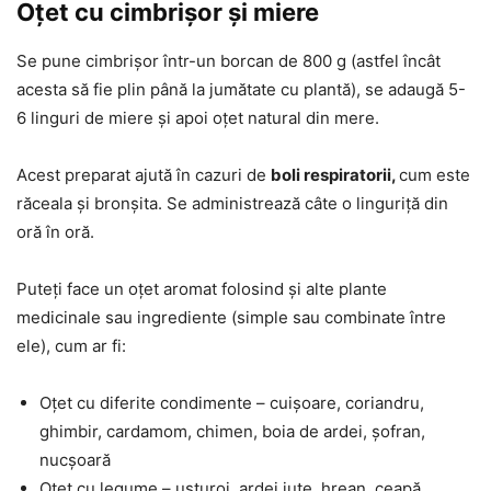
Oțet cu cimbrișor și miere
Se pune cimbrișor într-un borcan de 800 g (astfel încât
acesta să fie plin până la jumătate cu plantă), se adaugă 5-
6 linguri de miere și apoi oțet natural din mere.
Acest preparat ajută în cazuri de
boli respiratorii,
cum este
răceala și bronșita. Se administrează câte o linguriță din
oră în oră.
Puteți face un oțet aromat folosind și alte plante
medicinale sau ingrediente (simple sau combinate între
ele), cum ar fi:
Oțet cu diferite condimente – cuișoare, coriandru,
ghimbir, cardamom, chimen, boia de ardei, șofran,
nucșoară
Oțet cu legume – usturoi, ardei iute, hrean, ceapă,