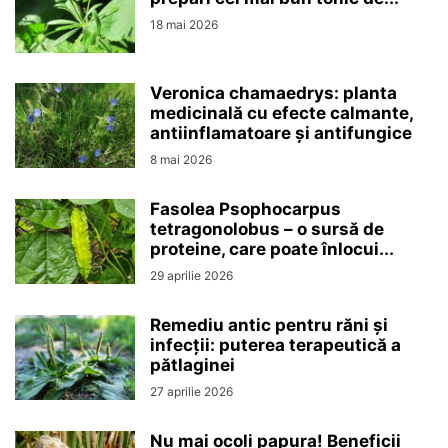
18 mai 2026
Veronica chamaedrys: planta
medicinală cu efecte calmante,
antiinflamatoare și antifungice
8 mai 2026
Fasolea Psophocarpus
tetragonolobus – o sursă de
proteine, care poate înlocui...
29 aprilie 2026
Remediu antic pentru răni și
infecții: puterea terapeutică a
pătlaginei
27 aprilie 2026
Nu mai ocoli papura! Beneficii