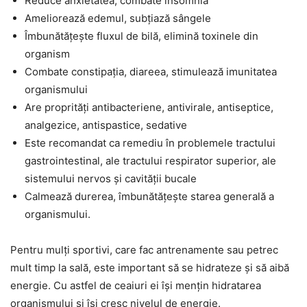
Reduce anxietatea, combate insomnia
Ameliorează edemul, subțiază sângele
Îmbunătățește fluxul de bilă, elimină toxinele din
organism
Combate constipația, diareea, stimulează imunitatea
organismului
Are proprități antibacteriene, antivirale, antiseptice,
analgezice, antispastice, sedative
Este recomandat ca remediu în problemele tractului
gastrointestinal, ale tractului respirator superior, ale
sistemului nervos și cavității bucale
Calmează durerea, îmbunătățește starea generală a
organismului.
Pentru mulți sportivi, care fac antrenamente sau petrec
mult timp la sală, este important să se hidrateze și să aibă
energie. Cu astfel de ceaiuri ei își mențin hidratarea
organismului și își cresc nivelul de energie.