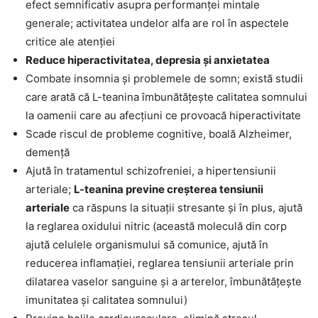
efect semnificativ asupra performanței mintale
generale; activitatea undelor alfa are rol în aspectele
critice ale atenției
Reduce hiperactivitatea, depresia și anxietatea
Combate insomnia și problemele de somn; există studii
care arată că L-teanina îmbunătățește calitatea somnului
la oamenii care au afecțiuni ce provoacă hiperactivitate
Scade riscul de probleme cognitive, boală Alzheimer,
demență
Ajută în tratamentul schizofreniei, a hipertensiunii
arteriale;
L-teanina previne creșterea tensiunii
arteriale
ca răspuns la situații stresante și în plus, ajută
la reglarea oxidului nitric (această moleculă din corp
ajută celulele organismului să comunice, ajută în
reducerea inflamației, reglarea tensiunii arteriale prin
dilatarea vaselor sanguine și a arterelor, îmbunătățește
imunitatea și calitatea somnului)