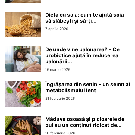
Dieta cu soia: cum te ajută soia
să slăbești și să-ți...
7 aprilie 2026
De unde vine balonarea? – Ce
probiotice ajută în reducerea
balonării...
16 martie 2026
Îngrășarea din senin – un semn al
metabolismului lent
21 februarie 2026
Măduva osoasă și picioarele de
pui au un conținut ridicat de...
10 februarie 2026