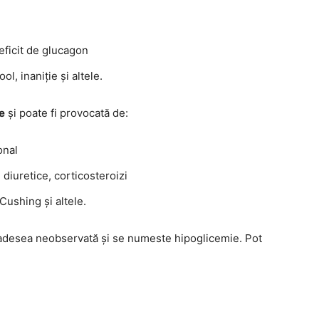
deficit de glucagon
, inaniție și altele.
e
și poate fi provocată de:
onal
diuretice, corticosteroizi
Cushing și altele.
adesea neobservată și se numeste hipoglicemie. Pot