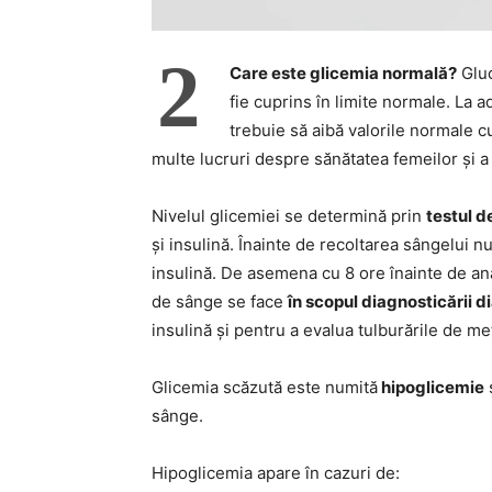
2
Care este glicemia normală?
Gluc
fie cuprins în limite normale. La a
trebuie să aibă valorile normale c
multe lucruri despre sănătatea femeilor și a
Nivelul glicemiei se determină prin
testul d
și insulină. Înainte de recoltarea sângelui n
insulină. De asemena cu 8 ore înainte de an
de sânge se face
în scopul diagnosticării d
insulină și pentru a evalua tulburările de me
Glicemia scăzută este numită
hipoglicemie
ș
sânge.
Hipoglicemia apare în cazuri de: