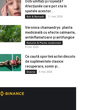
Ochi umflați și roșeață?
Afecțiunile care pot sta în
spatele acestor...
11 mai 2026
Boli & Remedii
Veronica chamaedrys: planta
medicinală cu efecte calmante,
antiinflamatoare și antifungice
Naturist & Plante medicinale
8 mai 2026
Ce caută sportivii activi dincolo
de suplimentele clasice:
recuperare, somn și...
8 mai 2026
Diverse