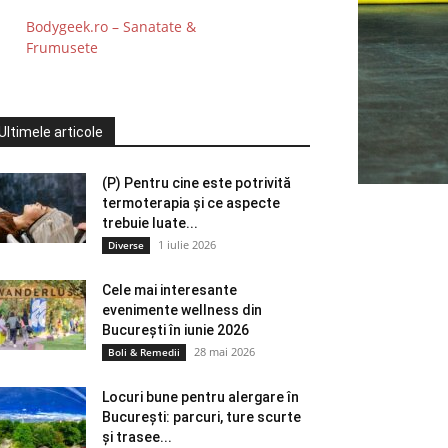
Bodygeek.ro – Sanatate &
Frumusete
Ultimele articole
(P) Pentru cine este potrivită
termoterapia și ce aspecte
trebuie luate...
1 iulie 2026
Diverse
Cele mai interesante
evenimente wellness din
București în iunie 2026
28 mai 2026
Boli & Remedii
Locuri bune pentru alergare în
București: parcuri, ture scurte
și trasee...