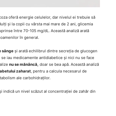
oza oferă energie celulelor, dar nivelul ei trebuie să
dulți și la copii cu vârsta mai mare de 2 ani, glicemia
uprinse între 70-105 mg/dL. Această analiză arată
 oamenilor în general.
e sânge
și arată echilibrul dintre secreția de glucogen
u se iau medicamente antidiabetice și nici nu se face
alize
nu se mănâncă,
doar se bea apă. Această analiză
iabetului zaharat
, pentru a calcula necesarul de
tabolism ale carbohidraților.
i indică un nivel scăzut al concentrației de zahăr din