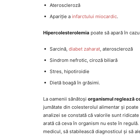
Ateroscleroză
Apariție a
infarctului miocardic
.
Hipercolesterolemia
poate să apară în cazur
Sarcină,
diabet zaharat
, ateroscleroză
Sindrom nefrotic, ciroză biliară
Stres, hipotiroidie
Dietă boagă în grăsimi.
La oamenii sănătoși
organismul reglează co
jumătate din colesterolul alimentar și poate
analizei se constată că valorile sunt ridicate
arată că ceva în organism nu este în regulă.
medicul, să stabilească diagnosticul și să a