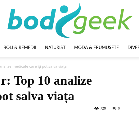
BOLI & REMEDII
NATURIST
MODA & FRUMUSETE
DIVE
BodyGeek
nalize medicale care îți pot salva viața
r: Top 10 analize
pot salva viața
720
0