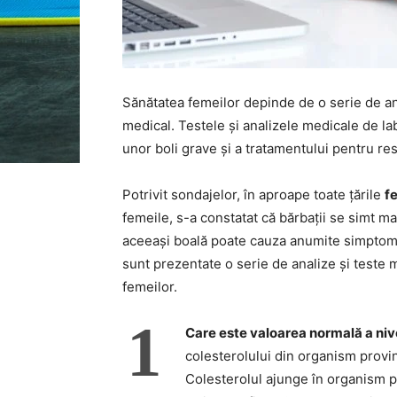
Sănătatea femeilor depinde de o serie de an
medical. Testele și analizele medicale de lab
unor boli grave și a tratamentului pentru rest
Potrivit sondajelor, în aproape toate țările
f
femeile, s-a constatat că bărbații se simt mai
aceeași boală poate cauza anumite simptome l
sunt prezentate o serie de analize și teste
femeilor.
1
Care este valoarea normală a nive
colesterolului din organism provin
Colesterolul ajunge în organism pri