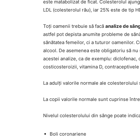
este matabolizat de ficat. Colesterolul ajun
LDL (colesterolul rău), iar 25% este de tip H
Toți oamenii trebuie să facă
analize de sân
astfel pot depista anumite probleme de sănă
sănătatea femeilor, ci a tuturor oamenilor. 
alcool. De asemenea este obligatoriu să nu
acestei analize, ca de exemplu: diclofenac, 
costicosteroizii, vitamina D, contraceptivele 
La adulți valorile normale ale colesterolulu
La copii valorile normale sunt cuprinse înt
Nivelul colesterolului din sânge poate indic
Boli coronariene