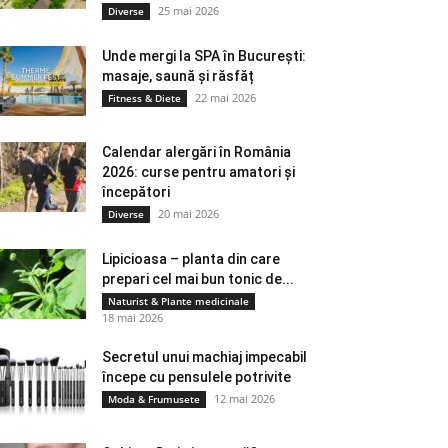
25 mai 2026
Diverse
Unde mergi la SPA în București:
masaje, saună și răsfăț
22 mai 2026
Fitness & Diete
Calendar alergări în România
2026: curse pentru amatori și
începători
20 mai 2026
Diverse
Lipicioasa – planta din care
prepari cel mai bun tonic de...
Naturist & Plante medicinale
18 mai 2026
Secretul unui machiaj impecabil
începe cu pensulele potrivite
12 mai 2026
Moda & Frumusete