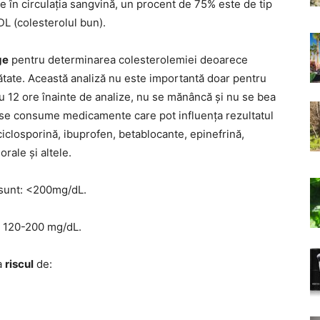
ge în circulația sangvină, un procent de 75% este de tip
DL (colesterolul bun).
ge
pentru determinarea colesterolemiei deoarece
tate. Această analiză nu este importantă doar pentru
Cu 12 ore înainte de analize, nu se mănâncă și nu se bea
 se consume medicamente care pot influența rezultatul
ciclosporină, ibuprofen, betablocante, epinefrină,
orale și altele.
i sunt: <200mg/dL.
re 120-200 mg/dL.
a
riscul
de: