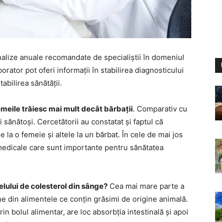
alize anuale recomandate de specialiștii în domeniul
orator pot oferi informații în stabilirea diagnosticului
abilirea sănătății.
emeile trăiesc mai mult decât bărbații
. Comparativ cu
 sănătoși. Cercetătorii au constatat și faptul că
a o femeie și altele la un bărbat. În cele de mai jos
 medicale care sunt importante pentru sănătatea
lului de colesterol din sânge?
Cea mai mare parte a
e din alimentele ce conțin grăsimi de origine animală.
n bolul alimentar, are loc absorbția intestinală și apoi