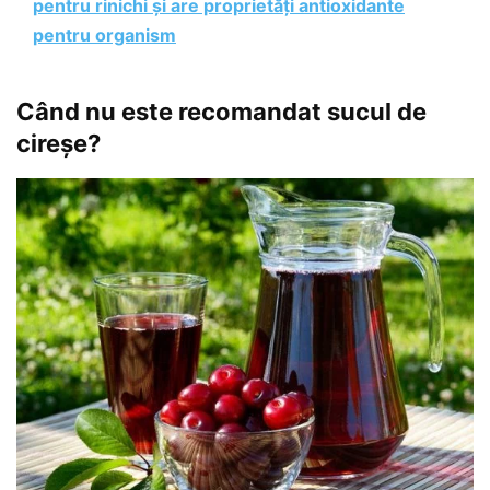
pentru rinichi și are proprietăți antioxidante
pentru organism
Când nu este recomandat sucul de
cireșe?