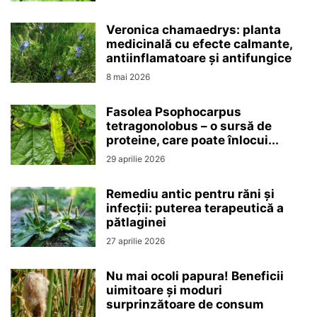
Veronica chamaedrys: planta
medicinală cu efecte calmante,
antiinflamatoare și antifungice
8 mai 2026
Fasolea Psophocarpus
tetragonolobus – o sursă de
proteine, care poate înlocui...
29 aprilie 2026
Remediu antic pentru răni și
infecții: puterea terapeutică a
pătlaginei
27 aprilie 2026
Nu mai ocoli papura! Beneficii
uimitoare și moduri
surprinzătoare de consum