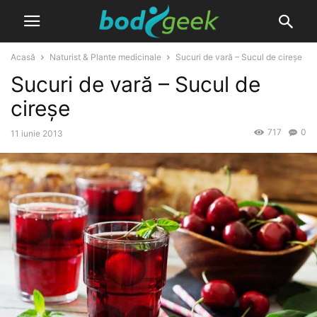
Acasă
Naturist & Plante medicinale
Sucuri de vară – Sucul de cireșe
Sucuri de vară – Sucul de
cireșe
717
0
11 iunie 2013