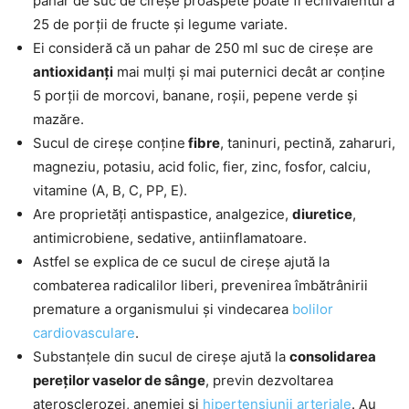
pahar de suc de cireșe proaspete poate fi echivalentul a
25 de porții de fructe și legume variate.
Ei consideră că un pahar de 250 ml suc de cireșe are
antioxidanți
mai mulți și mai puternici decât ar conține
5 porții de morcovi, banane, roșii, pepene verde și
mazăre.
Sucul de cireșe conține
fibre
, taninuri, pectină, zaharuri,
magneziu, potasiu, acid folic, fier, zinc, fosfor, calciu,
vitamine (A, B, C, PP, E).
Are proprietăți antispastice, analgezice,
diuretice
,
antimicrobiene, sedative, antiinflamatoare.
Astfel se explica de ce sucul de cireșe ajută la
combaterea radicalilor liberi, prevenirea îmbătrânirii
premature a organismului și vindecarea
bolilor
cardiovasculare
.
Substanțele din sucul de cireșe ajută la
consolidarea
pereților vaselor de sânge
, previn dezvoltarea
aterosclerozei, anemiei și
hipertensiunii arteriale
. Au