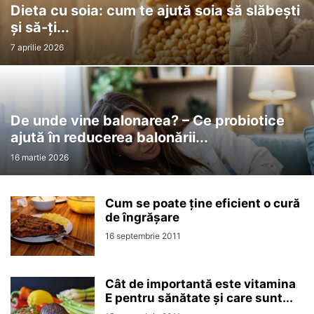
Dieta cu soia: cum te ajută soia să slăbești
și să-ți...
7 aprilie 2026
De unde vine balonarea? – Ce probiotice
ajută în reducerea balonării...
16 martie 2026
Cum se poate ține eficient o cură
de îngrășare
16 septembrie 2011
Cât de importantă este vitamina
E pentru sănătate și care sunt...