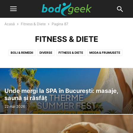
Acasă
Fitness & Diete
Pagina 87
FITNESS & DIETE
BOLI & REMEDII
DIVERSE
FITNESS & DIETE
MODA & FRUMUSETE
NATURIST & PLANTE MEDICINALE
PRODUSE
Unde mergi la SPA în București: masaje,
saună și răsfăț
22 mai 2026