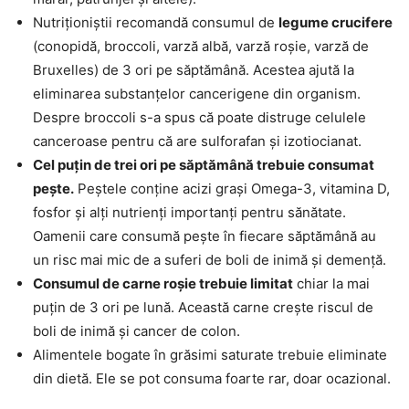
Nutriționiștii recomandă consumul de
legume crucifere
(conopidă, broccoli, varză albă, varză roșie, varză de
Bruxelles) de 3 ori pe săptămână. Acestea ajută la
eliminarea substanțelor cancerigene din organism.
Despre broccoli s-a spus că poate distruge celulele
canceroase pentru că are sulforafan și izotiocianat.
Cel puțin de trei ori pe săptămână trebuie consumat
pește.
Peștele conține acizi grași Omega-3, vitamina D,
fosfor și alți nutrienți importanți pentru sănătate.
Oamenii care consumă pește în fiecare săptămână au
un risc mai mic de a suferi de boli de inimă și demență.
Consumul de carne roșie trebuie limitat
chiar la mai
puțin de 3 ori pe lună. Această carne crește riscul de
boli de inimă și cancer de colon.
Alimentele bogate în grăsimi saturate trebuie eliminate
din dietă. Ele se pot consuma foarte rar, doar ocazional.