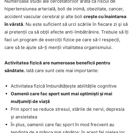
Numeroase studii ale cercetătorilor arată că riscul de
hipertensiunea arterială, boli de inimă, obezitate, cancer,
accident vascular cerebral și alte boli
crește cu înaintarea
în vârstă
. Nu este suficient să urci scările în fiecare zi și să
ai pretenții ca să obții efecte anti-îmbătrânire. Trebuie să îți
faci un program de exerciții fizice pe care să-l respecți,
care să te ajute să-ți menții vitalitatea organismului.
Activitatea fizică are numeroase beneficii pentru
sănătate.
Iată care sunt cele mai importante:
Activitatea fizică îmbunătățește abilitățile cognitive
Oamenii care fac sport sunt mai optimiști și mai
mulțumiți de viață
Prin sport se reduce stresul, stările de nervi, depresia
și anxietatea
În plus, oamenii care fac sport în mod frecvent au
tendința de a mânca mai sănătos; în acest fel pielea lor