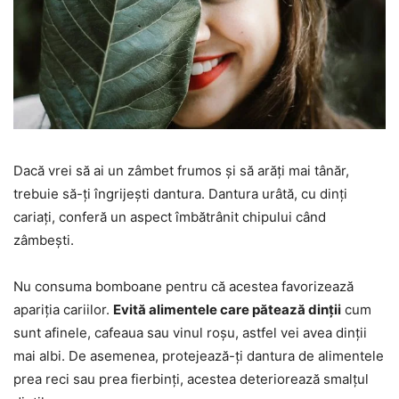
Dacă vrei să ai un zâmbet frumos și să arăți mai tânăr,
trebuie să-ți îngrijești dantura. Dantura urâtă, cu dinți
cariați, conferă un aspect îmbătrânit chipului când
zâmbești.
Nu consuma bomboane pentru că acestea favorizează
apariția cariilor.
Evită alimentele care pătează dinții
cum
sunt afinele, cafeaua sau vinul roșu, astfel vei avea dinții
mai albi. De asemenea, protejează-ți dantura de alimentele
prea reci sau prea fierbinți, acestea deteriorează smalțul