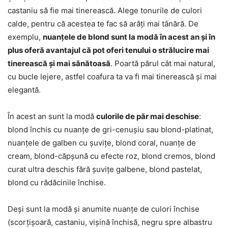
castaniu să fie mai tinerească. Alege tonurile de culori
calde, pentru că acestea te fac să arăți mai tânără. De
exemplu,
nuanțele de blond sunt la modă în acest an și în
plus oferă avantajul că pot oferi tenului o strălucire mai
tinerească și mai sănătoasă
. Poartă părul cât mai natural,
cu bucle lejere, astfel coafura ta va fi mai tinerească și mai
elegantă.
În acest an sunt la modă
culorile de păr mai deschise
:
blond închis cu nuanțe de gri-cenușiu sau blond-platinat,
nuanțele de galben cu șuvițe, blond coral, nuanțe de
cream, blond-căpșună cu efecte roz, blond cremos, blond
curat ultra deschis fără șuvițe galbene, blond pastelat,
blond cu rădăcinile închise.
Deși sunt la modă și anumite nuanțe de culori închise
(scorțișoară, castaniu, vișină închisă, negru spre albastru