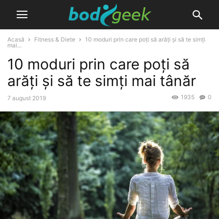
Acasă
Fitness & Diete
10 moduri prin care poți să arăți și să te simți
mai...
10 moduri prin care poți să
arăți și să te simți mai tânăr
1935
0
7 august 2019