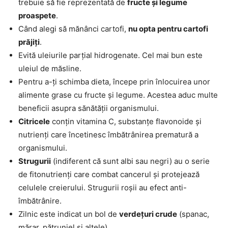
trebuie să fie reprezentată de
fructe și legume
proaspete
.
Când alegi să mănânci cartofi,
nu opta pentru cartofi
prăjiți
.
Evită uleiurile parțial hidrogenate. Cel mai bun este
uleiul de măsline.
Pentru a-ți schimba dieta, începe prin înlocuirea unor
alimente grase cu fructe și legume. Acestea aduc multe
beneficii asupra sănătății organismului.
Citricele
conțin vitamina C, substanțe flavonoide și
nutrienți care încetinesc îmbătrânirea prematură a
organismului.
Strugurii
(indiferent că sunt albi sau negri) au o serie
de fitonutrienți care combat cancerul și protejează
celulele creierului. Strugurii roșii au efect anti-
îmbătrânire.
Zilnic este indicat un bol de
verdețuri crude
(spanac,
mărar, pătrunjel și altele).