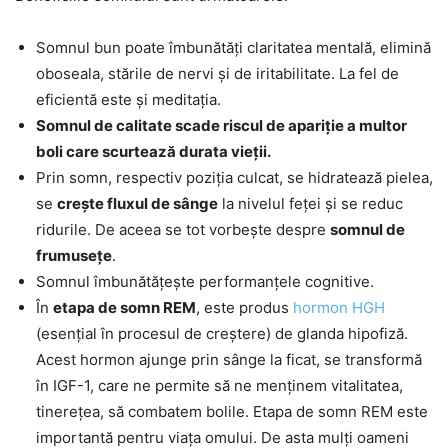
Somnul bun poate îmbunătăți claritatea mentală, elimină
oboseala, stările de nervi și de iritabilitate. La fel de
eficientă este și meditația.
Somnul de calitate scade riscul de apariție a multor
boli care scurtează durata vieții.
Prin somn, respectiv poziția culcat, se hidratează pielea,
se
crește fluxul de sânge
la nivelul feței și se reduc
ridurile. De aceea se tot vorbește despre
somnul de
frumusețe
.
Somnul îmbunătățește performanțele cognitive.
În
etapa de somn REM
, este produs
hormon HGH
(esențial în procesul de creștere) de glanda hipofiză.
Acest hormon ajunge prin sânge la ficat, se transformă
în IGF-1, care ne permite să ne menținem vitalitatea,
tinerețea, să combatem bolile. Etapa de somn REM este
importantă pentru viața omului. De asta mulți oameni