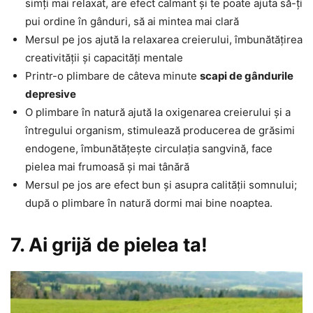
simți mai relaxat, are efect calmant și te poate ajuta să-ți
pui ordine în gânduri, să ai mintea mai clară
Mersul pe jos ajută la relaxarea creierului, îmbunătățirea
creativității și capacități mentale
Printr-o plimbare de câteva minute
scapi de gândurile
depresive
O plimbare în natură ajută la oxigenarea creierului și a
întregului organism, stimulează producerea de grăsimi
endogene, îmbunătățește circulația sangvină, face
pielea mai frumoasă și mai tânără
Mersul pe jos are efect bun și asupra calității somnului;
după o plimbare în natură dormi mai bine noaptea.
7. Ai grijă de pielea ta!