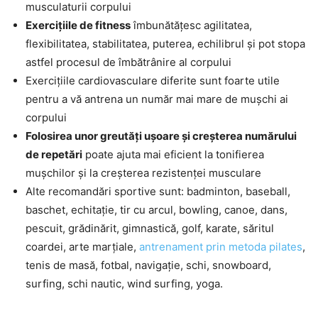
musculaturii corpului
Exercițiile de fitness
îmbunătățesc agilitatea,
flexibilitatea, stabilitatea, puterea, echilibrul și pot stopa
astfel procesul de îmbătrânire al corpului
Exercițiile cardiovasculare diferite sunt foarte utile
pentru a vă antrena un număr mai mare de mușchi ai
corpului
Folosirea unor greutăți ușoare și creșterea numărului
de repetări
poate ajuta mai eficient la tonifierea
mușchilor și la creșterea rezistenței musculare
Alte recomandări sportive sunt: badminton, baseball,
baschet, echitație, tir cu arcul, bowling, canoe, dans,
pescuit, grădinărit, gimnastică, golf, karate, săritul
coardei, arte marțiale,
antrenament prin metoda pilates
,
tenis de masă, fotbal, navigație, schi, snowboard,
surfing, schi nautic, wind surfing, yoga.