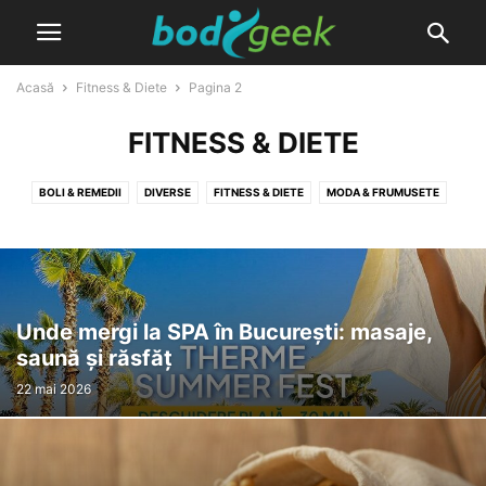
Acasă
Fitness & Diete
Pagina 2
FITNESS & DIETE
BOLI & REMEDII
DIVERSE
FITNESS & DIETE
MODA & FRUMUSETE
NATURIST & PLANTE MEDICINALE
PRODUSE
Unde mergi la SPA în București: masaje,
saună și răsfăț
22 mai 2026