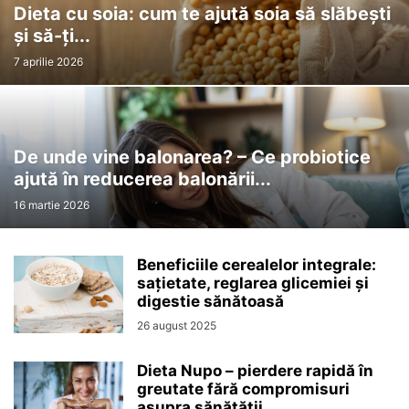
Dieta cu soia: cum te ajută soia să slăbești
și să-ți...
7 aprilie 2026
De unde vine balonarea? – Ce probiotice
ajută în reducerea balonării...
16 martie 2026
Beneficiile cerealelor integrale:
sațietate, reglarea glicemiei și
digestie sănătoasă
26 august 2025
Dieta Nupo – pierdere rapidă în
greutate fără compromisuri
asupra sănătății