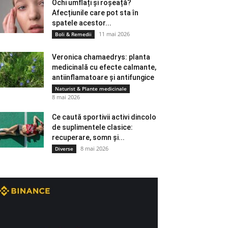
Ochi umflați și roșeață?
Afecțiunile care pot sta în
spatele acestor...
11 mai 2026
Boli & Remedii
Veronica chamaedrys: planta
medicinală cu efecte calmante,
antiinflamatoare și antifungice
Naturist & Plante medicinale
8 mai 2026
Ce caută sportivii activi dincolo
de suplimentele clasice:
recuperare, somn și...
8 mai 2026
Diverse