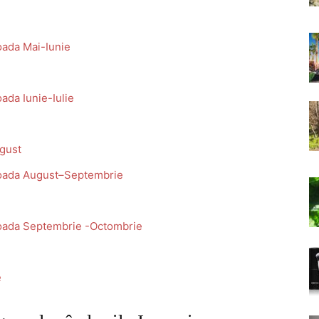
ioada Mai-Iunie
oada Iunie-Iulie
ugust
rioada August–Septembrie
rioada Septembrie -Octombrie
e