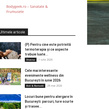
Bodygeek.ro – Sanatate &
Frumusete
Ultimele articole
(P) Pentru cine este potrivită
termoterapia și ce aspecte
trebuie luate...
1 iulie 2026
Diverse
Cele mai interesante
evenimente wellness din
București în iunie 2026
28 mai 2026
Boli & Remedii
Locuri bune pentru alergare în
București: parcuri, ture scurte
și trasee...