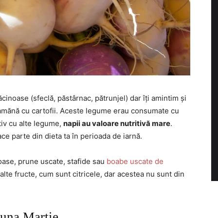
inoase (sfeclă, păstârnac, pătrunjel) dar îți amintim și
seamănă cu cartofii. Aceste legume erau consumate cu
tiv cu alte legume,
napii au valoare nutritivă mare
.
face parte din dieta ta în perioada de iarnă.
noase, prune uscate, stafide sau
boabe uscate de
alte fructe, cum sunt citricele, dar acestea nu sunt din
luna Martie