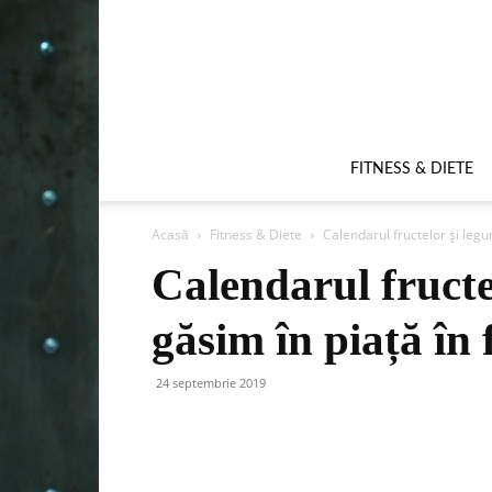
FITNESS & DIETE
Acasă
Fitness & Diete
Calendarul fructelor și legu
Calendarul fructe
găsim în piață în 
24 septembrie 2019