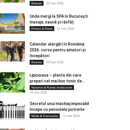
25 mai 2026
Diverse
Unde mergi la SPA în București:
masaje, saună și răsfăț
22 mai 2026
Fitness & Diete
Calendar alergări în România
2026: curse pentru amatori și
începători
20 mai 2026
Diverse
Lipicioasa – planta din care
prepari cel mai bun tonic de...
Naturist & Plante medicinale
18 mai 2026
Secretul unui machiaj impecabil
începe cu pensulele potrivite
12 mai 2026
Moda & Frumusete