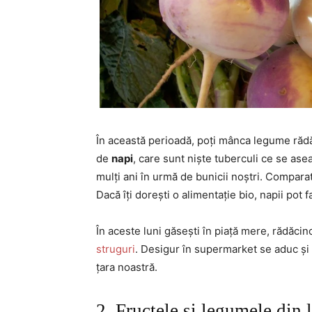
În această perioadă, poți mânca legume rădăc
de
napi
, care sunt niște tuberculi ce se a
mulți ani în urmă de bunicii noștri. Compara
Dacă îți dorești o alimentație bio, napii pot 
În aceste luni găsești în piață mere, rădăci
struguri
. Desigur în supermarket se aduc și 
țara noastră.
2. Fructele și legumele din 