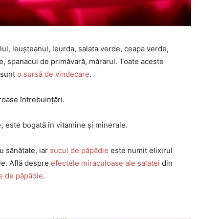
lul, leușteanul, leurda, salata verde, ceapa verde,
ie, spanacul de primăvară, mărarul. Toate aceste
 sunt
o sursă de vindecare
.
oase întrebuințări.
e
, este bogată în vitamine și minerale.
u sănătate, iar
sucul de păpădie
este numit elixirul
le. Află despre
efectele miraculoase ale salatei
din
je de păpădie
.