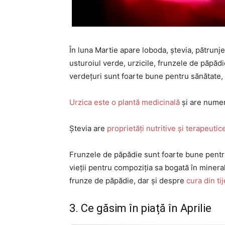
În luna Martie apare loboda, ștevia, pătrunje
usturoiul verde, urzicile, frunzele de păpăd
verdețuri sunt foarte bune pentru sănătate,
Urzica este o plantă medicinală
și are numer
Ștevia are
proprietăți nutritive și terapeutic
Frunzele de păpădie sunt foarte bune pentr
vieții pentru compoziția sa bogată în minera
frunze de păpădie, dar și despre
cura din ti
3. Ce găsim în piață în Aprilie