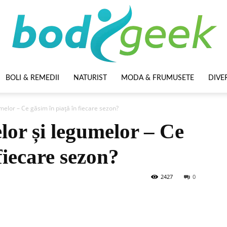
BOLI & REMEDII
NATURIST
MODA & FRUMUSETE
DIVE
BodyGeek
melor – Ce găsim în piață în fiecare sezon?
lor și legumelor – Ce
fiecare sezon?
2427
0